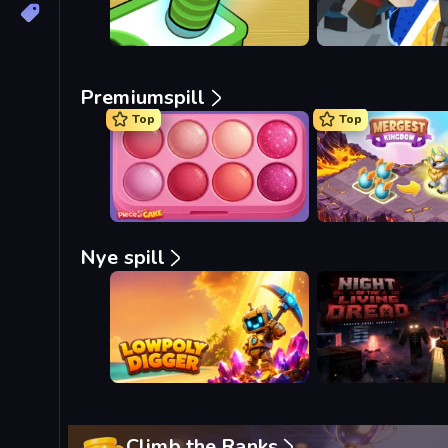
Premiumspill
Top
Top
Piece of Cake: Merge and Bake
Mergest Kingdom
Nye spill
Lowpoly Digger
Night Of The Living D
Climb the Ranks