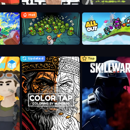
Arrow Escape: Puzzle
Ragdoll Archers
Hot
Base Defence
All Out
Updated
Top