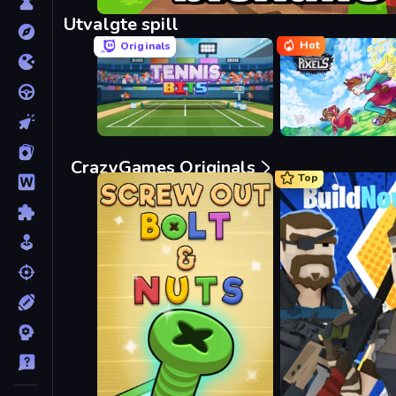
Bloxd.io
Utvalgte spill
Hot
Originals
Tennis Bits
Kingdom of Pixels
CrazyGames Originals
Top