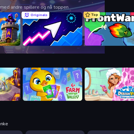
 med andre spillere og nå toppen
Top
Originals
ense
Space Waves
FrontWars.io
Farm Merge Valley
Designville: Merge & Desig
tenke