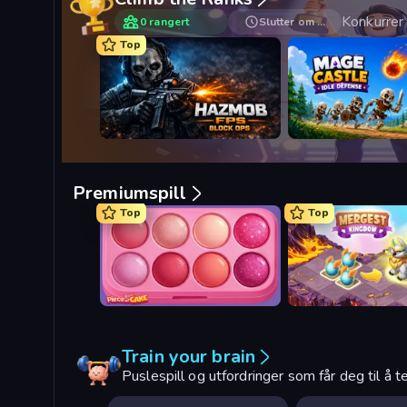
Konkurrer
0 rangert
Slutter om …
Top
Hazmob FPS: Online Shooter
Mage Castle Idle Def
Premiumspill
Top
Top
Piece of Cake: Merge and Bake
Mergest Kingdom
Train your brain
Puslespill og utfordringer som får deg til å 