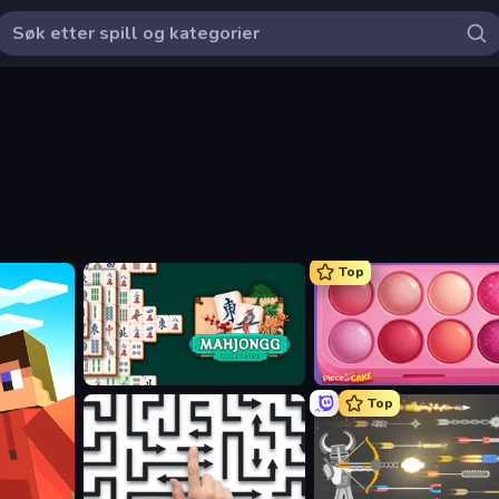
Top
Mahjongg Solitaire
Piece of Cake: Merge and B
Top