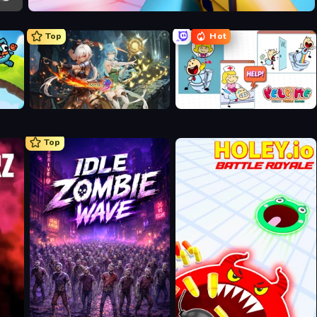
Veck.io
Top
Hot
Crystal Saga: Nova
Help Me: Tricky Puzzle Games
Top