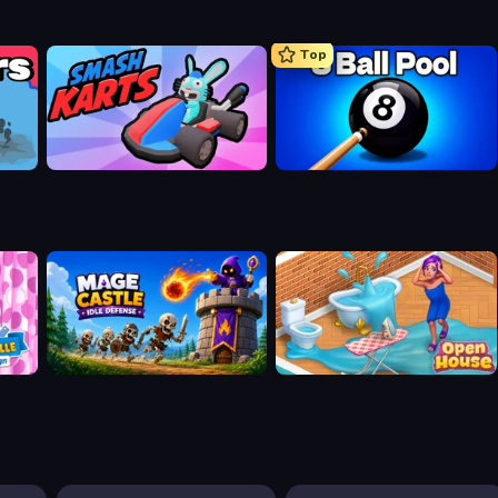
Top
Smash Karts
8 Ball Pool Billiards Multiplayer
n
Mage Castle Idle Defense
Open House