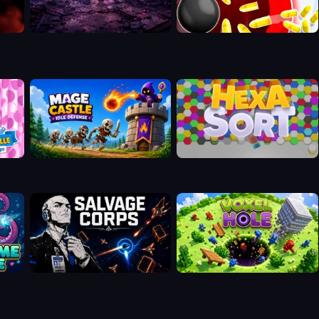
n
Mage Castle Idle Defense
Hexa Sort
Salvage Corps
Voxel hole: Black Hole