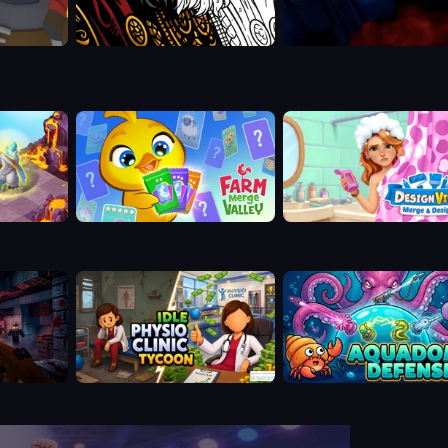
Farm Merge Valley
Designville: Merge & Desig
read
Idle Physio Clinic Tycoon
Aquadome Defense