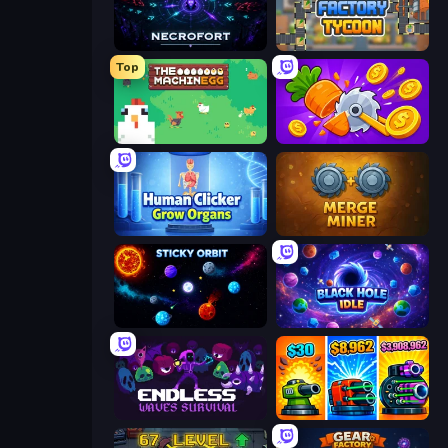
Necrofort
Leek Factory Tycoon
Top
The MachinEGG
Farm Ring Idle
Human Clicker: Grow Organs
Merge Miner
Sticky Orbit
Black Hole Idle
Endless Waves Survival
Pumpkin Defense: Merge Cannon