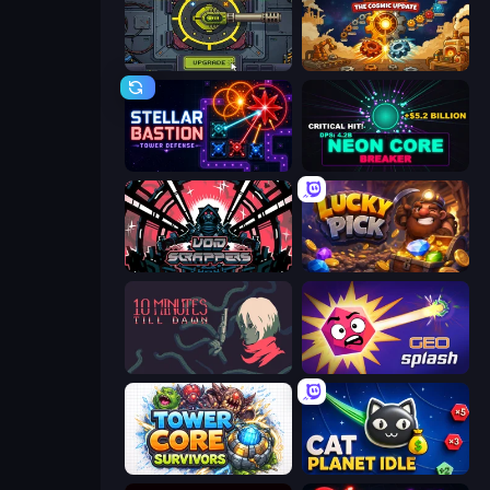
Tank Evolution
Gear Factory
Stellar Bastion
Neon Core Breaker
Void Scrappers
Lucky Pick
10 Minutes Till Dawn
GEOsplash
Tower Core Survivors
Cat Planet Idle