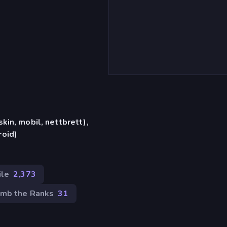
in, mobil, nettbrett),
oid)
ile
2,373
imb the Ranks
31