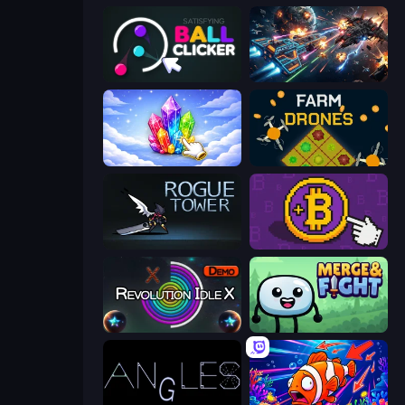
Satisfying Ball Clicker
Neon Nexus: Starship Evolution
Crystalia Idle Clicker
Farm Drones
Rogue Tower
Money Maker
Revolution Idle X
Merge & Fight