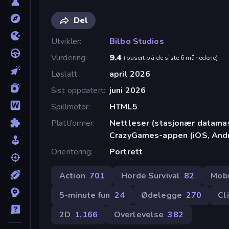
Del
Utvikler
Bilbo Studios
Vurdering
9.4
(
basert på de siste 6 månedene
)
Løslatt
april 2026
Sist oppdatert
juni 2026
Spillmotor
HTML5
Plattformer
Nettleser (stasjonær datamask
CrazyGames-appen (iOS, Andr
Orientering
Portrett
Action
701
Horde Survival
82
Mob
5-minute fun
24
Ødelegge
270
Cl
2D
1,166
Overlevelse
382