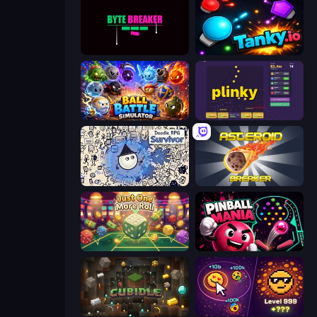
Byte Breaker Incremental
Tanky.io
Ball Battle Simulator
Plinky
Doodle RPG Survivor
Asteroid Breaker
Just One More Roll
Pinball Mania
Cubidle
Dominate All Shapes