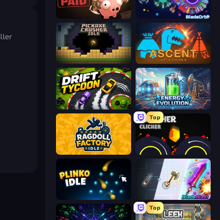
Bills Must Be Paid
BladeOrbit.io
ller
Pickaxe Crusher Idle
Ascent of Echoes
Drift Tycoon
Energy Evolution
Top
Ragdoll Factory Idle
Crusher Clicker
Plinko Idle
BladeBlast.io
Top