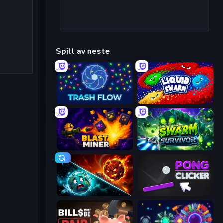
Spill av neste
Trash Flow
Liquid Swarm
Blast Miner
Swarm Survivor
PlanetCrush 2
Pong Clicker