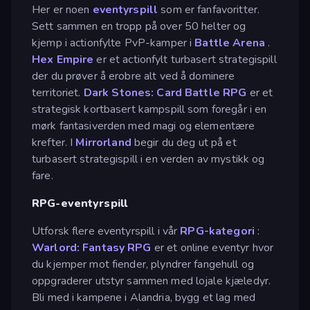
Her er noen
eventyrspill
som er fanfavoritter.
Sett sammen en tropp på over 50 helter og
kjemp i actionfylte PvP-kamper i
Battle Arena
.
Hex Empire
er et actionfylt turbasert strategispill
der du prøver å erobre alt ved å dominere
territoriet.
Dark Stones: Card Battle RPG
er et
strategisk kortbasert kampspill som foregår i en
mørk fantasiverden med magi og elementære
krefter. I
Mirrorland
begir du deg ut på et
turbasert strategispill i en verden av mystikk og
fare.
RPG-eventyrspill
Utforsk flere eventyrspill i vår
RPG-kategori
:
Warlord: Fantasy RPG
er et online eventyr hvor
du kjemper mot fiender, plyndrer fangehull og
oppgraderer utstyr sammen med lojale kjæledyr.
Bli med i kampene i Alandria, bygg et lag med