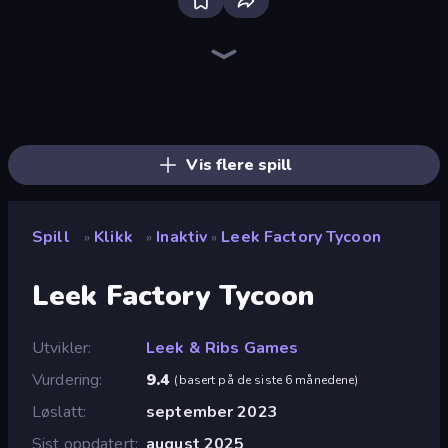
Farm Ring Idle
The MachinEGG
Human Clicker: Grow Organs
Idle Mining Empire
Gear Factory
Crusher Clicker
Capybara Clicker
Conveyor Idle
Babel Tower
Block Wall Destroyer
Gun Bounce Idle
Planet Clicker 2
BitCoiner
Black Hole Idle
Revolution Idle X
Ragdoll Factory Idle
Money Maker Idle
Evolutionary Tribe
Vis flere spill
Spill
Klikk
Inaktiv
Leek Factory Tycoon
»
»
»
Leek Factory Tycoon
Utvikler
Leek & Ribs Games
Vurdering
9.4
(
basert på de siste 6 månedene
)
Løslatt
september 2023
Sist oppdatert
august 2025