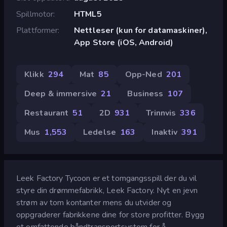
Spillmotor
HTML5
Plattformer
Nettleser (kun for datamaskiner),
App Store (iOS, Android)
Klikk
294
Mat
85
Opp-Ned
201
Deep & immersive
21
Business
107
Restaurant
51
2D
931
Trinnvis
336
Mus
1,553
Ledelse
163
Inaktiv
391
Leek Factory Tycoon er et tomgangsspill der du vil
styre din drømmefabrikk, Leek Factory. Nyt en jevn
strøm av tom kontanter mens du utvider og
oppgraderer fabrikkene dine for store profitter. Bygg
et omfattende båndtransportsystem for å