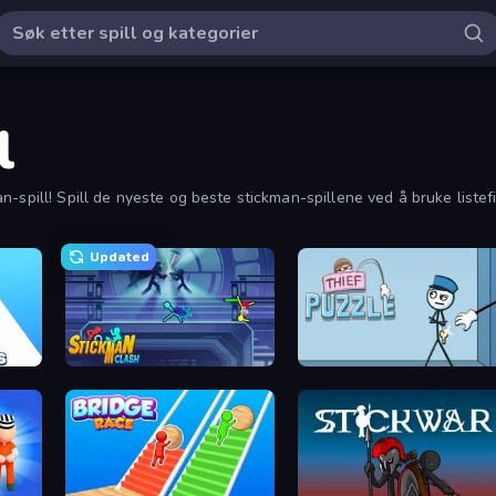
l
-spill! Spill de nyeste og beste stickman-spillene ved å bruke listefi
Updated
Count Masters: Stickman Games
Stickman Clash
Thief Puzzle