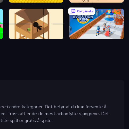
Stick Fighter vs Zombies
Kick Loser
Originals
Elite Sniper
Age Evolution Run
e i andre kategorier. Det betyr at du kan forvente å
en. Tross alt er de de mest actionfylte sjangrene. Det
k-spill er gratis å spille.