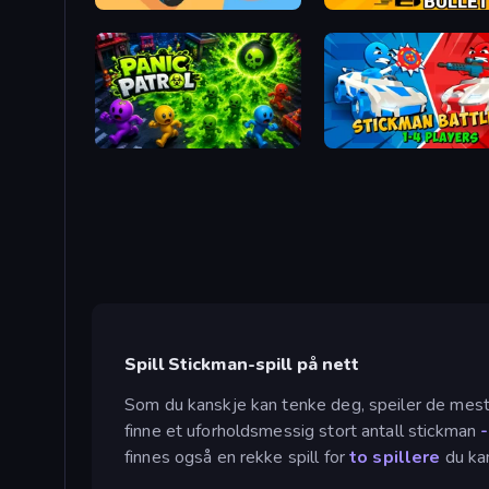
Reply Run
Shadow Bullet
Panic Patrol
Stickman battle 1-4 Play
Spill Stickman-spill på nett
Som du kanskje kan tenke deg, speiler de mest 
finne et uforholdsmessig stort antall stickman
finnes også en rekke spill for
to spillere
du kan