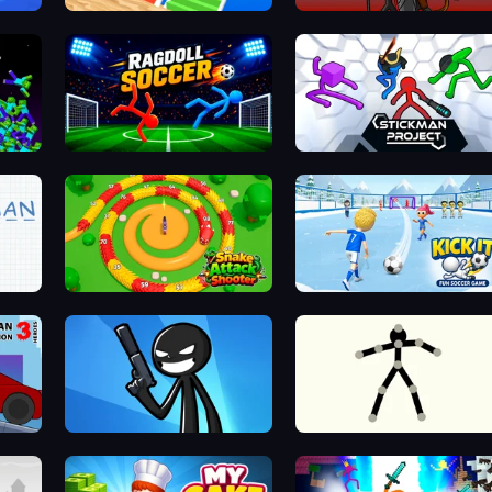
Bridge Race
Stick War
Ragdoll Soccer 2 Players
Stickman Project
Snake Attack Shooter
Kick It – Fun Soccer Game
Stickman Destruction 3 Heroes
Stickman Bullet Warriors
Stick Animator