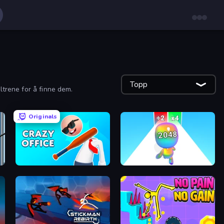
Topp
ltrene for å finne dem.
Originals
Crazy Office: Slap and Smash!
Man Runner 2048