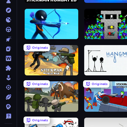
Stickman Kombat 2D
Prison Life
Archers Random
Stick Epic Fighter
Originals
Stickman World War
Hangman
Originals
Originals
Stickman History Battle
Originals