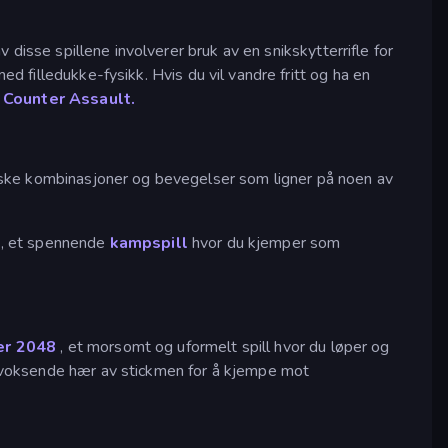
 disse spillene involverer bruk av en snikskytterrifle for
 filledukke-fysikk. Hvis du vil vandre fritt og ha en
 Counter Assault.
iske kombinasjoner og bevegelser som ligner på noen av
, et spennende
kampspill
hvor du kjemper som
er 2048
, et morsomt og uformelt spill hvor du løper og
en voksende hær av stickmen for å kjempe mot