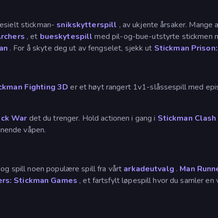
pesielt stickman-
snikskytterspill
, av ukjente årsaker. Mange av
rchers
, et
bueskytespill
med pil-og-bue-utstyrte stickmen med
an
. For å skyte deg ut av fengselet, sjekk ut
Stickman Prison:
ckman Fighting 3D
er et høyt rangert 1v1-slåssespill med ep
ick War
det du trenger. Hold actionen i gang i
Stickman Clash
nnende våpen.
og spill noen populære spill fra vårt
arkadeutvalg
.
Man Runn
ers: Stickman Games
, et fartsfylt løpespill hvor du samler 