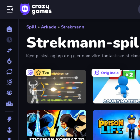
Spill
»
Arkade
»
Strekmann
Strekmann-spil
Kjemp, skyt og løp deg gjennom våre fantastiske stickman
Top
Originals
Ragdoll Archers