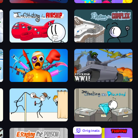
Stickman Rebirth
No Pain No Gain - Ragdoll Sandbox
Infiltrating the Airship
Fleeing the Complex
Fun Ragdoll Challenge!
Stickman WW2
Gomu Goman
Stealing the Diamond
Originals