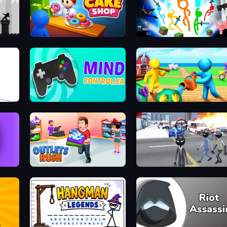
My Cake Shop
Stickman Epic
Mind Controller
Farm Land
Outlets Rush
Amazing Crime Strange Stickman