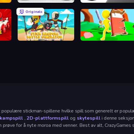
Hangman Legends
Riot Assassin
Originals
ers
Stick Ragdoll Battle Simulator
Bed Wars
populære stickman-spillene hvilke spill som generelt er populær
-kampspill
,
2D-plattformspill
og
skytespill
i denne seksjon
 prøve for å nyte moroa med venner. Best av alt, CrazyGames stic