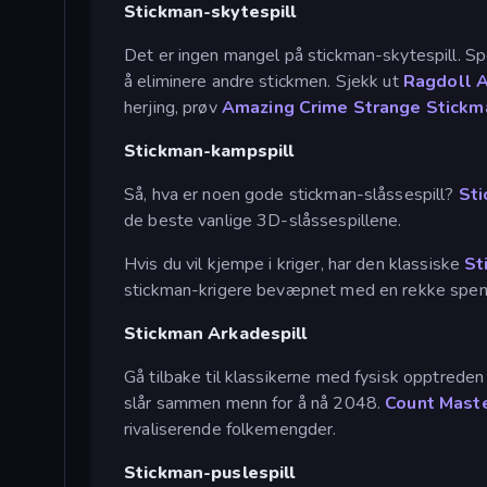
Stickman-skytespill
Det er ingen mangel på stickman-skytespill. S
å eliminere andre stickmen. Sjekk ut
Ragdoll A
herjing, prøv
Amazing Crime Strange Stickm
Stickman-kampspill
Så, hva er noen gode stickman-slåssespill?
Sti
de beste vanlige 3D-slåssespillene.
Hvis du vil kjempe i kriger, har den klassiske
St
stickman-krigere bevæpnet med en rekke spe
Stickman Arkadespill
Gå tilbake til klassikerne med fysisk opptreden 
slår sammen menn for å nå 2048.
Count Mast
rivaliserende folkemengder.
Stickman-puslespill