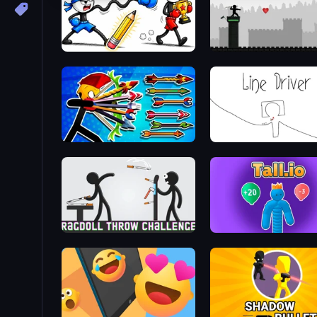
Doodle Smash
Javelin Fighting
Archer Ragdoll Masters
Line Driver
Ragdoll Throw Challenge
Tall.io