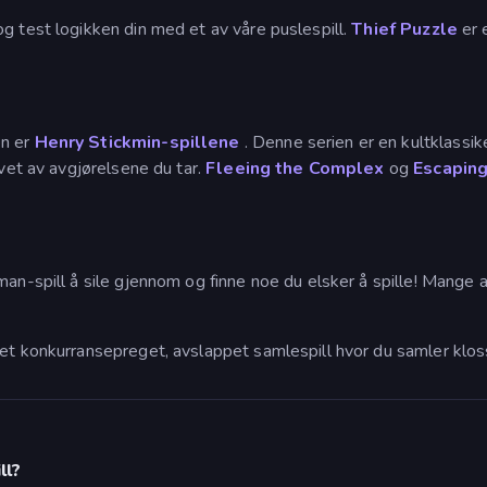
g test logikken din med et av våre puslespill.
Thief Puzzle
er 
en er
Henry Stickmin-spillene
. Denne serien er en kultklassik
evet av avgjørelsene du tar.
Fleeing the Complex
og
Escaping
an-spill å sile gjennom og finne noe du elsker å spille! Mange a
, et konkurransepreget, avslappet samlespill hvor du samler klos
ll?