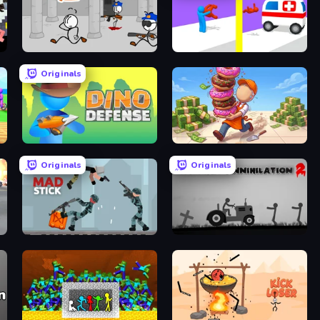
Escaping the Prison
Rescue Throw
Originals
Dino Defense
Donut Place
Originals
Originals
Mad Stick
Stickman Annihilation 2