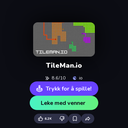
TileMan.io
8.6/10
io
Trykk for å spille!
Leke med venner
6.2K