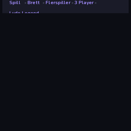
Spill
Brett
Flerspiller
3 Player
»
»
»
»
Ludo Legend
Ludo Legend
Vurdering
7.9
(
basert på de siste 6 månedene
)
Løslatt
juli 2019
Spillmotor
HTML5
Plattformer
Nettleser (stasjonær datamaskin,
mobil, nettbrett), CrazyGames-
appen (iOS, Android)
Orientering
Portrett
Wiki-sider
Wikipedia
Brett
37
3 Player
11
Logikk
454