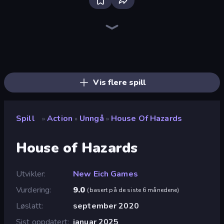
Stickman Clash
Throw a Lucky Block
Fortzone Battle Royale
Getaway Shootout
Brainrot Arena Online
Mr. Dude: Online Multiverse Challenge
Puppet Fighter 2 Player
99 Nights (Bloxd.io)
War the Knights
Obby World: Squid Escape
Stickman Kombat 2D
Boom Slingers ReBoom
Stickman Project
Stickman Rebirth
Tank Stars
Escape Evil Granny!
Dye Hard
Boom!
Vis flere spill
Spill
Action
Unngå
House Of Hazards
»
»
»
House of Hazards
Utvikler
New Eich Games
Vurdering
9.0
(
basert på de siste 6 månedene
)
Løslatt
september 2020
Sist oppdatert
januar 2025