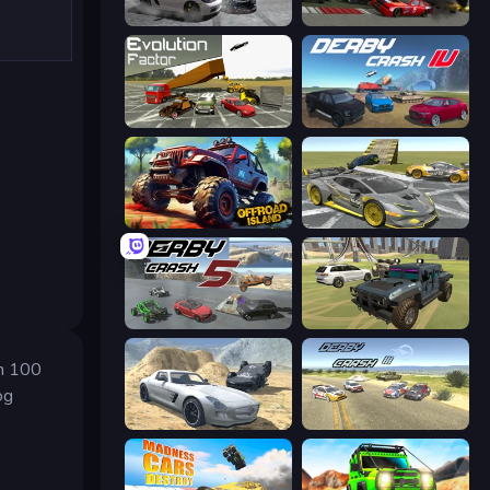
Gearshift One
Demolition Derby 2
Evolution Factor
Derby Crash 4
Offroad Island
Wrong Way
Derby Crash 5
4x4 Offroader
om 100
og
Derby Crash 2
Derby Crash 3