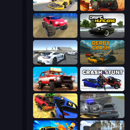
Madness Cars Destroy
Offroad Life 3D
Monster Cars: Ultimate Simulator
Drift Hunters
Crazy Stunt Cars Multiplayer
Derby Crash
Offroad Masters Challenge
Crash & Stunt
Car Crash Simulator Royale
RCC City Racing