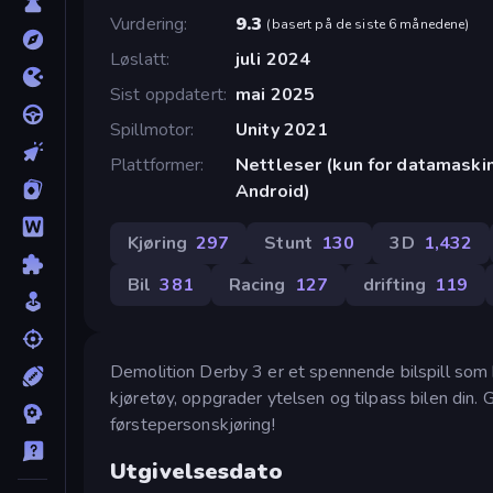
Vurdering
9.3
(
basert på de siste 6 månedene
)
Løslatt
juli 2024
Sist oppdatert
mai 2025
Spillmotor
Unity 2021
Plattformer
Nettleser (kun for datamaskin
Android)
Kjøring
297
Stunt
130
3D
1,432
Bil
381
Racing
127
drifting
119
Demolition Derby 3 er et spennende bilspill som 
kjøretøy, oppgrader ytelsen og tilpass bilen din.
førstepersonskjøring!
Utgivelsesdato