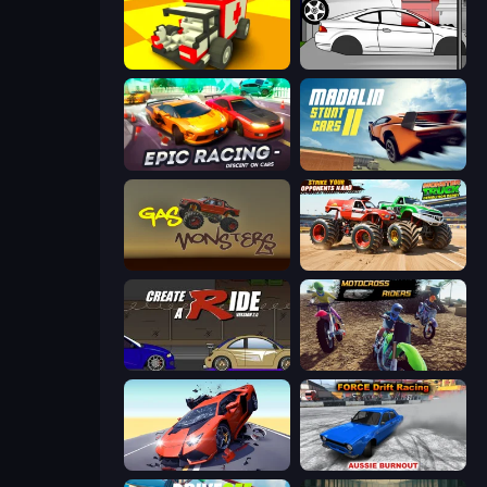
Blocky Demolition Derby
Drag Racer V2
Epic Racing - Descent on Cars
Madalin Stunt Cars 2
Gas Monsters
Monster Truck Demolition Derby
Create-A-Ride
MotoCross Riders
Hyper Cars Ramp Crash
Force Drift Racing: Aussie Burnout