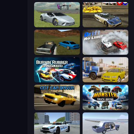
Sports Cars Driver
Crazy Car Stunts 3D
RCC Stunt Cars
Drift No Limit
Burnin' Rubber Multiplayer
Crazy Car Stunts
City Car Driver
Monster Truck Arena