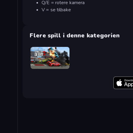
Q/E = rotere kamera
V = se tilbake
Flere spill i denne kategorien
Demolition Derby 2