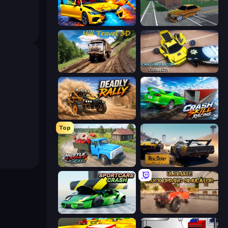
BMG: Ragdoll Playground
Obby: Car Crash Sandbox
Hill Travel 3D
Car Simulator: Crash City
Deadly Rally
Crash Skill Racing
Top
Hustle & Drift in ZIL
RealDerby - Crash Day
Sportcars Crash
Ultimate Truck Driving Simulator 2020