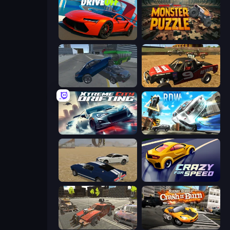
DriveOff
Monster Puzzle
Offroader V6
Offroad Dirt Racing 3D
Xtreme City Drifting
Real Drift World
Crazy Stunt Cars
Crazy for Speed
Battle Cars 3D
Burnin' Rubber Crash n' Burn