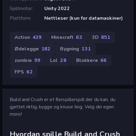
Spillmotor
Unity 2022
Plattform
Nettleser (kun for datamaskiner)
Action
439
Minecraft
63
3D
851
Ødelegge
182
Bygning
131
zombie
99
Lol
28
Blokkere
66
FPS
62
Build and Crush er et flerspillerspill der du kan, du
gjettet riktig, bygge og knuse ting. Velg din egen
moro!
Hvordan spille Build and Crush