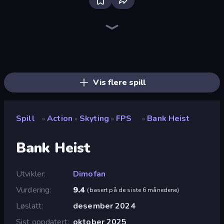
Fortzone Battle Royale
Brainrot Arena Online
Throw a Lucky Block
Artillery Vs Tanks
War the Knights
Ships 3D
Playground
Iron Legion
Mr. Dude: Online Multiverse Challenge
99 Nights (Bloxd.io)
FPV War Kamikaze Drone
Real Warships
Mortar Squad
Obby World: Squid Escape
Jet Fighter Airplane Racing
Stickman Clash
Funny City: Gopniks
Heli Military Base
Vis flere spill
Spill
Action
Skyting
FPS
Bank Heist
»
»
»
»
Bank Heist
Utvikler
Dimofan
Vurdering
9.4
(
basert på de siste 6 månedene
)
Løslatt
desember 2024
Sist oppdatert
oktober 2025