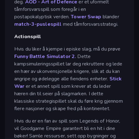
deg.
AOD - Art of Defence
er et uformelt
tårnforsvarsspill som foregår i en
postapokalyptisk verden.
Tower Swap
blander
match-3-puslespill
med tårnforsvarsstrategi.
Actionspill
Hvis du liker å kjempe i episke slag, må du prøve
Funny Battle Simulator 2.
Dette
kampsimuleringsspillet lar deg rekruttere og lede
en hær av ukonvensjonelle krigere, slik at du kan
angripe og ødelegge alle fiendens enheter.
Stick
War
er et annet spill som krever at du leder
hæren din til seier på slagmarken. I dette
klassiske strategispillet skal du føre krig gjennom
flere nasjoner og skape fred på kontinentet.
Hvis du er en fan av spill som Legends of Honor,
vil Goodgame Empire garantert bli en hit i dine
bøker! Samle ressurser, sett opp bygninger og