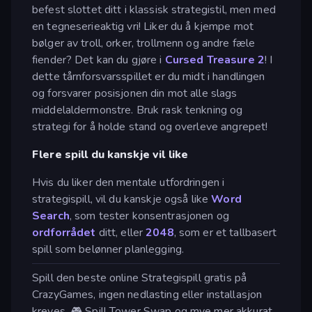
befest slottet ditt i klassisk strategistil, men med
en tegneserieaktig vri! Liker du å kjempe mot
bølger av troll, orker, trollmenn og andre fæle
fiender? Det kan du gjøre i
Cursed Treasure 2
! I
dette tårnforsvarsspillet er du midt i handlingen
og forsvarer posisjonen din mot alle slags
middelaldermonstre. Bruk rask tenkning og
strategi for å holde stand og overleve angrepet!
Flere spill du kanskje vil like
Hvis du liker den mentale utfordringen i
strategispill, vil du kanskje også like
Word
Search
, som tester konsentrasjonen og
ordforrådet
ditt, eller
2048
, som er et tallbasert
spill som belønner planlegging.
Spill den beste online Strategispill gratis på
CrazyGames, ingen nedlasting eller installasjon
kreves. 🎮 Spill Tower Swap og mye mer akkurat