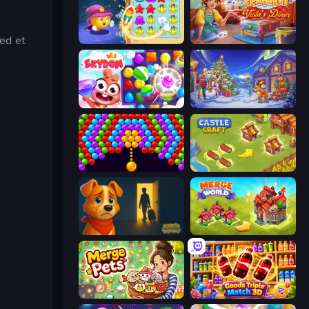
med et
Candy Riddles
Card Scramble: Viola's Diner
Skydom
Snow Farm Happy New Year
Bubble Story
Castle Craft
Ranch Adventures
Merge World
Merge Pets
Goods Triple Match 3D