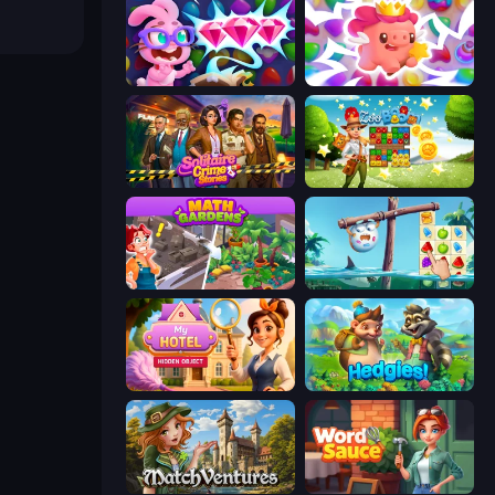
Skydom: Reforged
Match Arena
Solitaire Crime Stories
Zoo Boom
Math Gardens
Sugar Heroes
Hidden Object: My Hotel
Hedgies
MatchVentures
Word Sauce