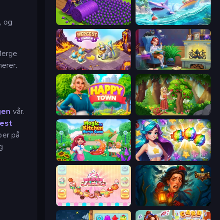
, og
Magic School
Tropical Merge
Merge
erer.
Mergest Kingdom
Halloween Merge
gen
vår.
Happy Town
Northern Merge
est
per på
g
Magic Kitchen: Merge Game
Underwater Adventures: Match 3
Merge Cakes
Lamplighter: Merge & Magic