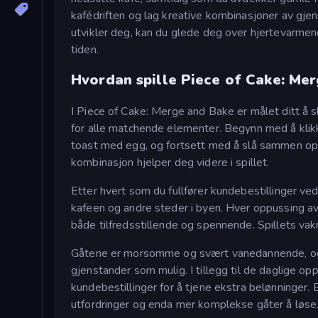
kafédriften og lag kreative kombinasjoner av gjens
utvikler deg, kan du glede deg over hjertevarme
tiden.
Hvordan spille Piece of Cake: Me
I Piece of Cake: Merge and Bake er målet ditt å 
for alle matchende elementer. Begynn med å klikk
toast med egg, og fortsett med å slå sammen o
kombinasjon hjelper deg videre i spillet.
Etter hvert som du fullfører kundebestillinger ve
kafeen og andre steder i byen. Hver oppussing av
både tilfredsstillende og spennende. Spillets vakr
Gåtene er morsomme og svært vanedannende, og 
gjenstander som mulig. I tillegg til de daglige op
kundebestillinger for å tjene ekstra belønninger.
utfordringer og enda mer komplekse gåter å løse