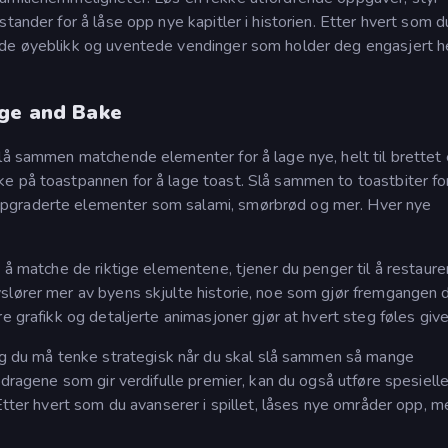
tander for å låse opp nye kapitler i historien. Etter hvert som d
nde øyeblikk og uventede vendinger som holder deg engasjert h
rge and Bake
slå sammen matchende elementer for å lage nye, helt til brettet
e på toastpannen for å lage toast. Slå sammen to toastbiter fo
ppgraderte elementer som salami, smørbrød og mer. Hver nye
d å matche de riktige elementene, tjener du penger til å restaure
slører mer av byens skjulte historie, noe som gjør fremgangen d
e grafikk og detaljerte animasjoner gjør at hvert steg føles giv
du må tenke strategisk når du skal slå sammen så mange
pdragene som gir verdifulle premier, kan du også utføre spesiell
 Etter hvert som du avanserer i spillet, låses nye områder opp, 
.