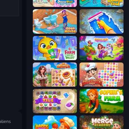
Designville: Merge & Design
Mansion Tale: Merge Secrets
Open House
Hotel Rush: Merge Story
Farm Merge Valley
Fairyland Merge & Magic
My Castle: Merge & Story
Papa Cherry Saga
Tile Guru
Sophie's Farm
iliens