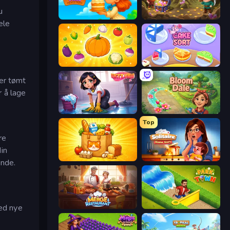
u
HappyVille Merge Farm
Merge Academy
ele
Merge and Munch
Cake Sort Puzzle 3D
 er tømt
r å lage
Lucy’s Ville
Bloom Dale
Top
re
in
Farm Merge Market
Solitaire Home Story
ende.
e
Merge Restaurant
Park Town
med nye