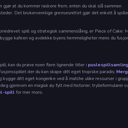
om gjør at du kommer raskere frem, enten du skal slå sammen
steder. Det brukervennlige grensesnittet gjør det enkelt å spille
oriedrevet spill og strategisk sammenslåing, er Piece of Cake: 
ppbygge kafeen og avdekke byens hemmeligheter mens du fusjon
ill, kan du prøve noen flere lignende titler i
puslespillsamlin
 fusjonsspillet der du kan skape ditt eget tropiske paradis;
Merg
eg bygge ditt eget kongerike ved å matche ulike ressurser i grup
r deg gjennom en magisk øy fylt med historier, trylleformularer o
l-spill
for mer moro.