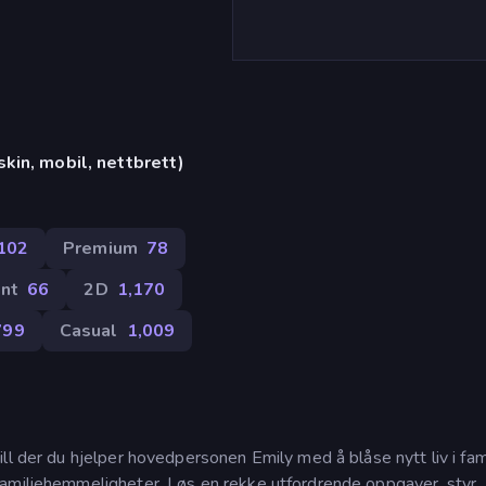
kin, mobil, nettbrett)
102
Premium
78
nt
66
2D
1,170
799
Casual
1,009
ll der du hjelper hovedpersonen Emily med å blåse nytt liv i fam
familiehemmeligheter. Løs en rekke utfordrende oppgaver, styr