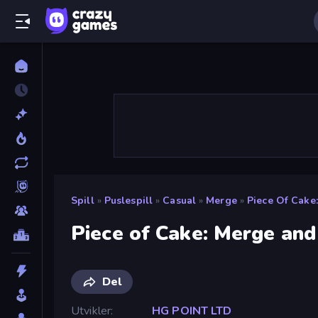
Spill
»
Puslespill
»
Casual
»
Merge
»
Piece Of Cake
Piece of Cake: Merge an
Del
Utvikler
HG POINT LTD