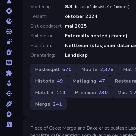
Vurdering
8.3
(
basert på de siste 6 månedene
)
Løslatt
oktober 2024
Sist oppdatert
mai 2025
Spillmotor
Externally hosted (iframe)
Plattform
Nettleser (stasjonær datamas
Orientering
Landskap
Puslespill
670
Mobile
2,378
Mat
Historie
49
Matlaging
47
Restaura
Match 3
114
Premium
230
Mus
1,
Merge
241
Piece of Cake: Merge and Bake er et puslespillspi
nedslitte kafé, samtidig som du avdekker gamle 