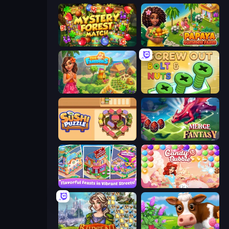
Mystery Forest - Match 3
Papaya Summer Farm
The Farmers
Screw Out: Bolts and Nuts
Sushi Puzzle
Merge Fantasy
Mom's Diary 2
Candy Bubble