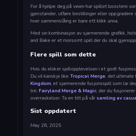
For å hjelpe deg på veien har spillet boostere s
gjenstander, utføre bestillinger eller oppgradere 
hver sammenslåing er bare ett klikk unna.
Med sin kombinasjon av sjarmerende grafikk, hist
and Bake er et morsomt spill der du skal gjeno
Flere spill som dette
Hvis du elsker spillopplevelsen i et godt fusjonssp
Du vil kanskje like
Tropical Merge
, det ultimate
Kingdom
, et sjarmerende fusjonsspill som lar d
tre;
Fairyland Merge & Magic
, der du fusjonere
overraskelser. Ta en titt på vår
samling av casua
Sist oppdatert
May 28, 2025