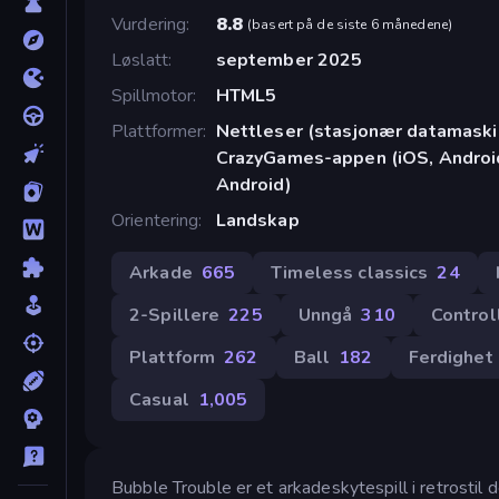
Vurdering
8.8
(
basert på de siste 6 månedene
)
Løslatt
september 2025
Spillmotor
HTML5
Plattformer
Nettleser (stasjonær datamaskin
CrazyGames-appen (iOS, Android
Android)
Orientering
Landskap
Arkade
665
Timeless classics
24
2-Spillere
225
Unngå
310
Control
Plattform
262
Ball
182
Ferdighet
Casual
1,005
Bubble Trouble er et arkadeskytespill i retrostil