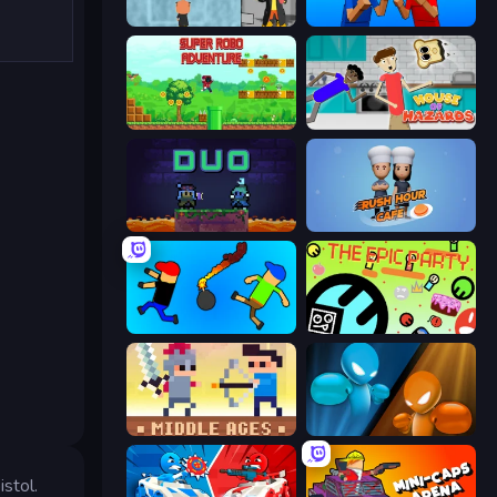
Bubble Trouble 2: Rebubbled
Puppet Fighter 2 Player
Super Robo - Adventure
House of Hazards
Duo
Rush Hour Cafe
Mini-Caps: Bombs
The Epic Party
Castle Wars: Middle Ages
Drunken Boxing
stol.