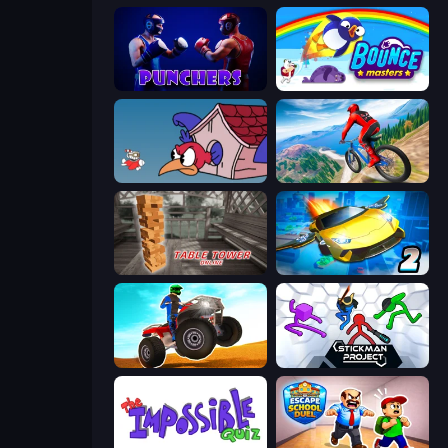
Punchers
Bouncemasters
Cuphead
Riders Downhill Racing
Table Tower Online
Ultimate Flying Car 2
ATV Ultimate Offroad
Stickman Project