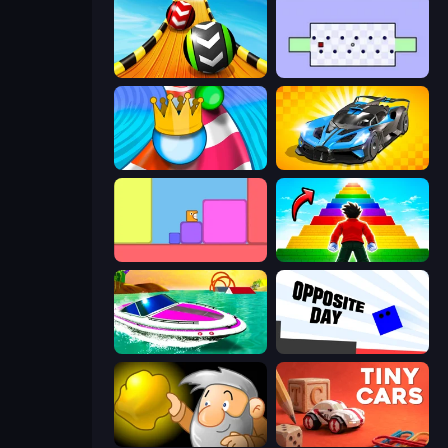
Sky Balls 3D
World's Hardest Game
Aquapark Balls Party
GT Cars Mega Ramps
Level EATEN!
Obby Highest Jump Ever
Jet Boat Racing
Opposite Day
Gold Miner
Tiny Cars