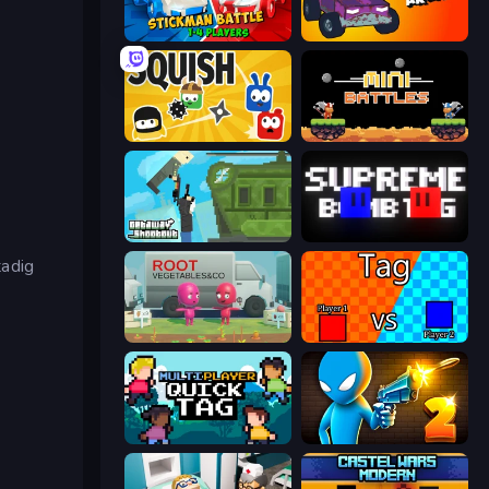
Stickman battle 1-4 Players
Mini-Caps: Arena
Squish
12 MiniBattles
Getaway Shootout
Supreme Bomb Tag
tadig
Root Vegetables & Co
2 Player Tag
Multiplayer Quick Tag
Drunken Duel 2