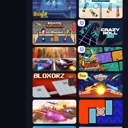
Stickman Clash
Volley Random
Boxing Random
Crazy Roll 3D
Night City Racing
Escape From Prison Multiplayer
Top
Bloxorz
Tank Stars
Ultimate Flying Car
Lava and Aqua