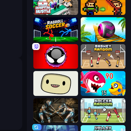
Hospital Hustle
Castle Wars: Modern
Ragdoll Soccer 2 Players
Rolling Balls Sea Race
Splatmans
Basket Random
SuperWEIRD
Fish Eat Getting Big
Striker Dummies
Soccer Random