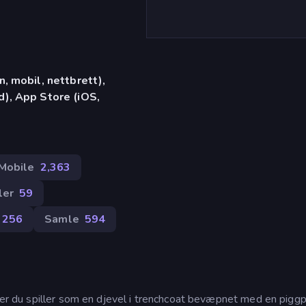
, mobil, nettbrett),
), App Store (iOS,
Mobile
2,363
ler
59
256
Samle
594
 der du spiller som en djevel i trenchcoat bevæpnet med en piggpi