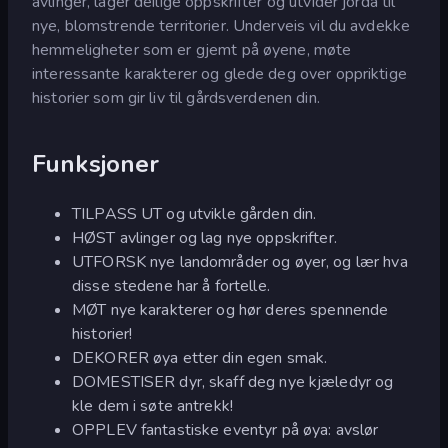
avlinger, lager deilige oppskrifter og utvider jorda til
nye, blomstrende territorier. Underveis vil du avdekke
hemmeligheter som er gjemt på øyene, møte
interessante karakterer og glede deg over oppriktige
historier som gir liv til gårdsverdenen din.
Funksjoner
TILPASS UT og utvikle gården din.
HØST avlinger og lag nye oppskrifter.
UTFORSK nye landområder og øyer, og lær hva
disse stedene har å fortelle.
MØT nye karakterer og hør deres spennende
historier!
DEKORER øya etter din egen smak.
DOMESTISER dyr, skaff deg nye kjæledyr og
kle dem i søte antrekk!
OPPLEV fantastiske eventyr på øya: avslør