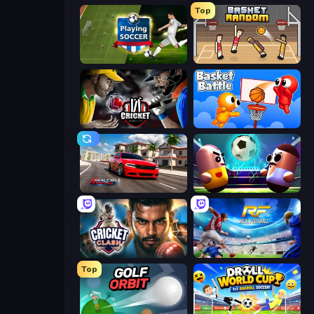
Top
Playing Soccer
Basket Random
Cricket World Cup
Basket Battle
Real Car Driving
Pill Soccer
Cricket Clash
Real Football
Top