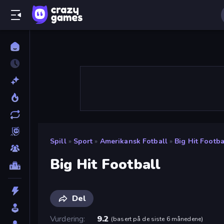
Spill
»
Sport
»
Amerikansk Fotball
»
Big Hit Footba
Big Hit Football
Del
Vurdering
9.2
(
basert på de siste 6 månedene
)