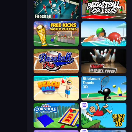
Foosball 3D
Basketball Skills
Free Kicks World Cup 2026
Dodgeball
Baseball Pro
Classic Bowling
Beach Ball
Stickman Tennis 3D
Cornhole League
Crazy Flips 3D