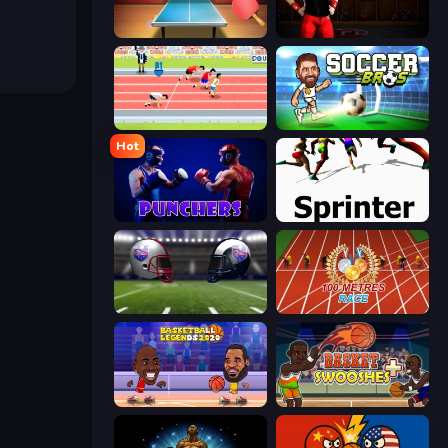
Table Tennis World Tour
Axis Football League
Sports Hero
Soccer Bros
Hot
Punchers
Sprinter
4th and Goal 2019
100 Meters Race
Basketball Legends 2020
Basket Swooshes Plus