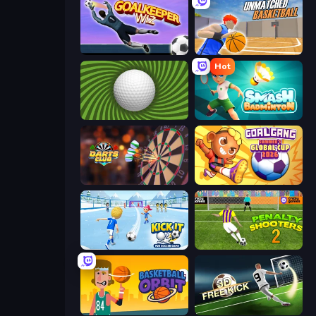
Goalkeeper Wiz
Unmatched Basketball
Hot
The Speedy Golf
Smash Badminton
Darts Club
Goal Gang
Kick It – Fun Soccer Game
Penalty Shooters 2
Basketball Orbit
Free Kick Classic (3D Free Kick)