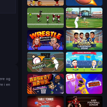
Basketball Stars
2 Minute Football QB Legend
Return Man 2
Baseball
Wrestle Bros
Soccer Legends 2026
Hotfoot Baseball
Tennis Masters
kere og
e i en
BasketBros
Basketball Superstars