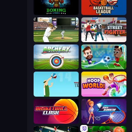
Boxing Stars
Basketball League
ESPN Arcade Baseball
Street Fighter Simulator
Archery World Tour
Soccer Masters: Euro 2020
Street Ball Jam
Hoop World 3D
Basketball Clash
Power Badminton