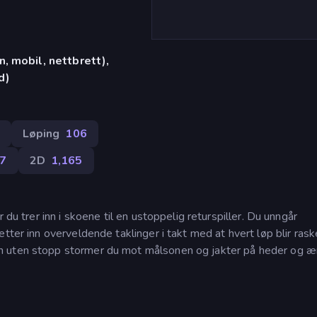
, mobil, nettbrett),
d)
Løping
106
7
2D
1,165
 du trer inn i skoene til en ustoppelig returspiller. Du unngår
tter inn overveldende taklinger i takt med at hvert løp blir ras
n uten stopp stormer du mot målsonen og jakter på heder og ær