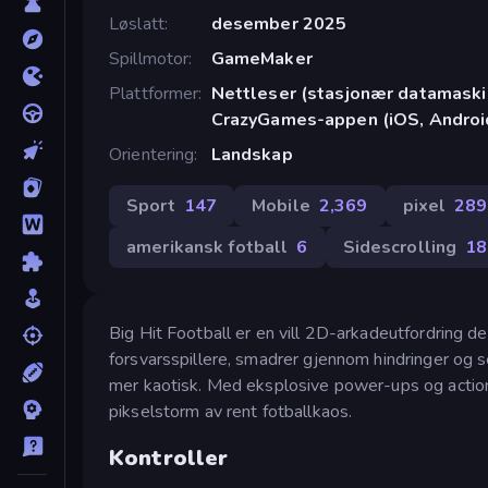
Løslatt
desember 2025
Spillmotor
GameMaker
Plattformer
Nettleser (stasjonær datamaskin
CrazyGames-appen (iOS, Androi
Orientering
Landskap
Sport
147
Mobile
2,369
pixel
289
amerikansk fotball
6
Sidescrolling
18
Big Hit Football er en vill 2D-arkadeutfordring der
forsvarsspillere, smadrer gjennom hindringer og se
mer kaotisk. Med eksplosive power-ups og actio
pikselstorm av rent fotballkaos.
Kontroller