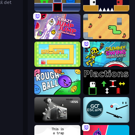
il det
Teleport Jumper
Jumping Clones
Crazy Jump Jump Multiplayer
SSSPICY!
Growmi
Crazy Dummy Swing Multiplayer
Rough Ball
Plactions
Sqube Darkness
Go Escape