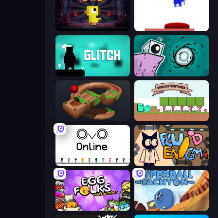
Dungeons n' Ducks
This Is The Only Level
Glitch
Tilo
Marble Run
Viscous Ventures
OvO.io
Fluid Enigma
Egg Folks Multiplayer
Hyperball Tachyon