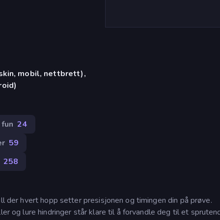
in, mobil, nettbrett),
oid)
 fun
24
er
59
258
ill der hvert hopp setter presisjonen og timingen din på prøve.
er og lure hindringer står klare til å forvandle deg til et spruten