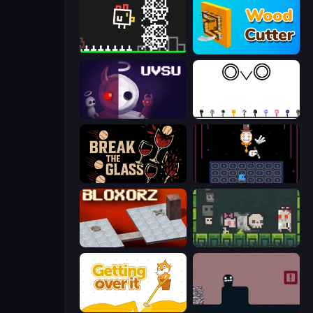
Chicken and Bee
Wood Cutter - Saw
UVSU
OvO Game
Break the Glass
Just One Boss
Bloxorz
A Grim Chase
Getting Over It
Life in the Static