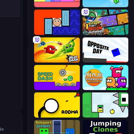
Level EATEN!
Adventure Jumper
Lava and Aqua
Escape From Prison Multiplayer
Jelly Dash
Opposite Day
Speed Dash
Ninja Parkour Multiplayer
Rodha
Appel
de