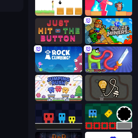
The Unfair Platformer
Boom Slingers ReBoom
Just Hit the Button
Crazy Miners
Rock Climbing?
Frogiddy
Jumping Rush
Light The Lamp
Big Tall Small
Jump and Hover