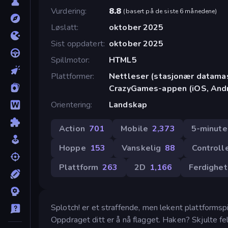
Vurdering
8.8
(
basert på de siste 6 månedene
)
Løslatt
oktober 2025
Sist oppdatert
oktober 2025
Spillmotor
HTML5
Plattformer
Nettleser (stasjonær datamask
CrazyGames-appen (iOS, Andr
Orientering
Landskap
Action
701
Mobile
2,373
5-minute
Hoppe
153
Vanskelig
88
Controll
Plattform
263
2D
1,166
Ferdighet
Splotch! er et straffende, men lekent plattformsp
Oppdraget ditt er å nå flagget. Haken? Skjulte fell