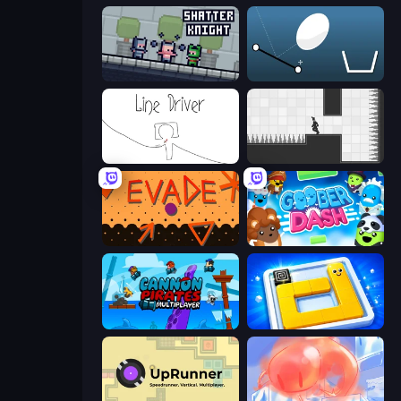
Shatter Knight
Bouncy Egg
Line Driver
Rotate
Evade
Goober Dash
Cannon Pirates Multiplayer
Ice Slide