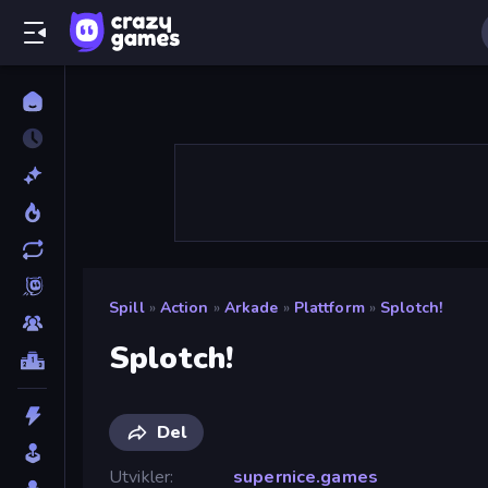
Spill
»
Action
»
Arkade
»
Plattform
»
Splotch!
Splotch!
Del
Utvikler
supernice.games