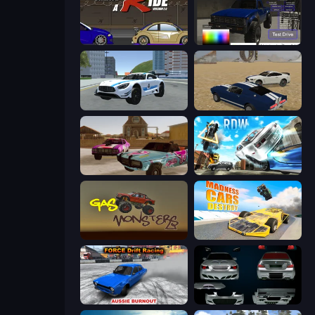
Create-A-Ride
Car Inspector: Truck
Crazy Stunt Cars 2
Crazy Stunt Cars
Village Car Stunts
Real Drift World
Gas Monsters
Madness Cars Destroy
Force Drift Racing: Aussie Burnout
Decorate My BMW M5