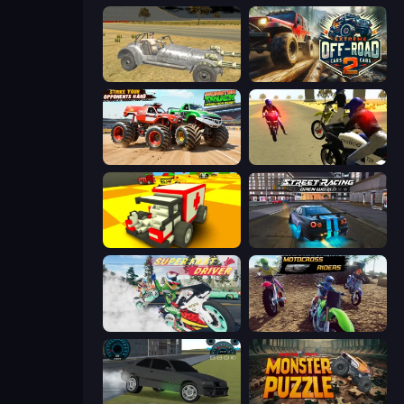
Clashed Metal Drifting Wars
Extreme Offroad Cars 2
Monster Truck Demolition Derby
3D Moto Simulator 2
Blocky Demolition Derby
Street Racing: Open World
Super Fast Driver
MotoCross Riders