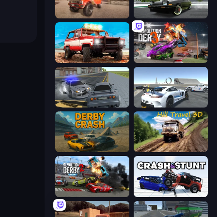
Ultimate Truck Driving Simulator 2020
Drift Hunters
Offroad Masters Challenge
Demolition Derby 3
RCC City Racing
Crazy Stunt Cars Multiplayer
Derby Crash
Hill Travel 3D
Demolition Derby 2
Crash & Stunt