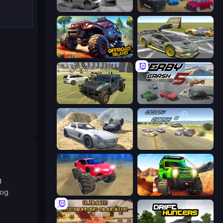
Gearshift One
Derby Crash 4
Offroad Island
Wrong Way
4x4 Offroader
Derby Crash 5
Derby Crash 2
Derby Crash 3
g
 og
Monster Cars: Ultimate Simulator
Offroad Life 3D