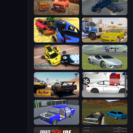
DriveTown
Offroader V6
Car Crash Simulator Royale
Crazy Car Stunts
Car Simulator: Crash City
Sports Cars Driver
RealDerby - Crash Day
Drag Racer V2
Taz Mechanic Simulator
RCC Stunt Cars