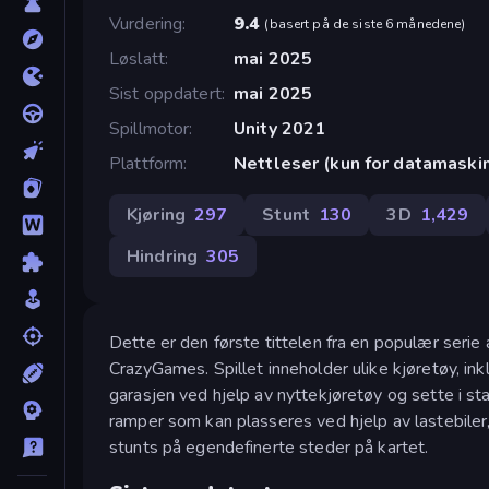
Vurdering
9.4
(
basert på de siste 6 månedene
)
Løslatt
mai 2025
Sist oppdatert
mai 2025
Spillmotor
Unity 2021
Plattform
Nettleser (kun for datamaski
Kjøring
297
Stunt
130
3D
1,429
Hindring
305
Dette er den første tittelen fra en populær serie a
CrazyGames. Spillet inneholder ulike kjøretøy, ink
garasjen ved hjelp av nyttekjøretøy og sette i sta
ramper som kan plasseres ved hjelp av lastebiler
stunts på egendefinerte steder på kartet.