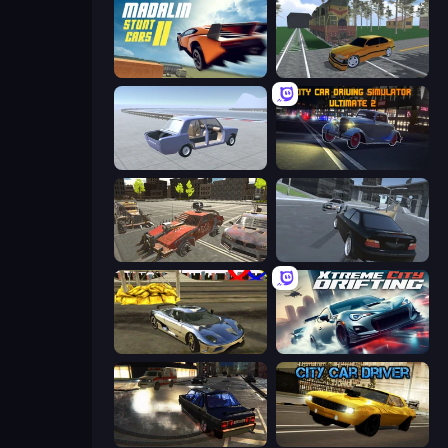
Madalin Stunt Cars 2
Obby: Car Crash Sandbox
Car Tuning Simulator
City Car Driving Simulator: Ultimate 2
Battle Cars 3D
Transporter Hot Pursuit
Crazy Car Stunts 3D
Xtreme City Drifting
City Classic Car Driving: 131
City Car Driver