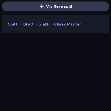
Vis flere spill
Spill
Brett
Sjakk
Chess Master
»
»
»
Chess Master
Utvikler
FreePDA
Vurdering
8.1
(
basert på de siste 6 månedene
)
Løslatt
november 2022
Spillmotor
Unity 2021
Plattformer
Nettleser (stasjonær datamaskin,
mobil, nettbrett), CrazyGames-
appen (Android), App Store (iOS,
Android)
Orientering
Landskap