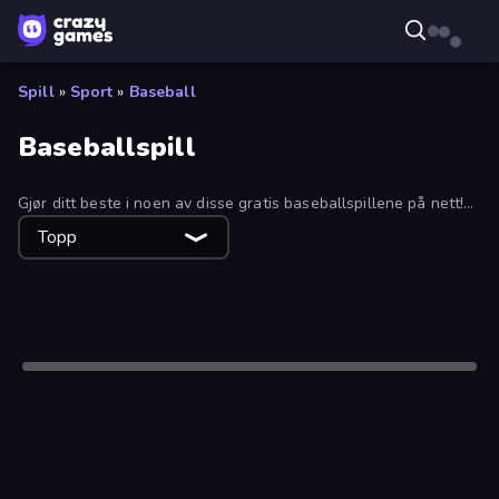
Spill
»
Sport
»
Baseball
Baseballspill
Gjør ditt beste i noen av disse gratis baseballspillene på nett!
Sorter listen etter topp, nyeste eller mest spilte for å finne ditt
Topp
perfekte spill.
Kun skrivebord