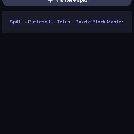
Vis flere spill
Spill
Puslespill
Tetris
Puzzle Block Master
»
»
»
Puzzle Block Master
Utvikler
Supergene
Vurdering
8.8
(
basert på de siste 6 månedene
)
Løslatt
mars 2026
Sist oppdatert
juni 2026
Spillmotor
Cocos
Plattformer
Nettleser (stasjonær datamaskin,
mobil, nettbrett), CrazyGames-
appen (iOS, Android)
Orientering
Portrett