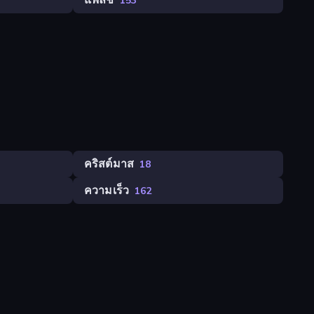
แฟลช
153
คริสต์มาส
18
ความเร็ว
162