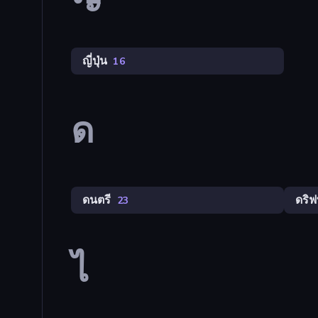
ญี่ปุ่น
16
ด
ดนตรี
ดริฟ
23
ไ