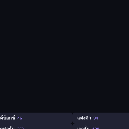
์บ็อกซ์
แต่งตัว
46
94