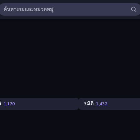
ิ
3มิติ
1,170
1,432