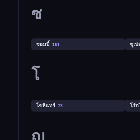
ซ
ซอมบี้
ซูเปอ
181
โ
โซลิแทร์
โร้ก
23
ญ