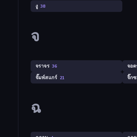
งู
38
จ
จราจร
จอด
36
จั๊มพ์สแกร์
จิ๊กซ
21
ฉ