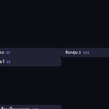
รถ
จับกลุ่ม 3
33
114
อว์
13