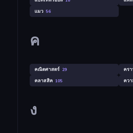
แบทเทิลรอยัล
แพล
18
แมว
56
ค
คณิตศาสตร์
ครา
29
คลาสสิค
ควา
105
ง