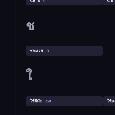
ฉลาม
ฉาก
4
ช
ชกมวย
13
ใ
ใช้ฝีมือ
ใช้เ
258