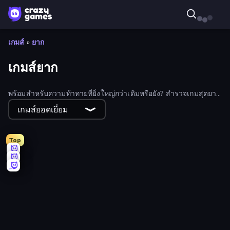
เกมส์
»
ยาก
เกมส์ยาก
พร้อมสำหรับความท้าทายที่ยิ่งใหญ่กว่าเดิมหรือยัง? สำรวจเกมสุดยาก
ของเรา ที่มีทั้งห้องหลบหนีสุดท้าทายและอุปสรรคสุดโหดที่จะทดสอบ
เกมส์ยอดเยี่ยม
ทักษะของคุณอย่างแท้จริง
Top
456 Guys
Elevator Room Escape
SpiderDoll
Merge the Numbers
Fury Foot
Pouring Puzzle
Hyper Wave Challenge
Video Studio Escape
Survive-ish
Getting Over It
Master Hit: Boss Hunter
Hand Over Hand
Hill Travel 3D
Orbivert
Escape Room: Strange Case 2
SimplyUp.io
Cube Stories: Escape
Towering Trials
Sqube Darkness
Crazy Hills
Bomb Defuse Online
Quantum Rush
Typing Rush
Switch!
Mono Move
Slope Car
Drone Delivery Chaos
Big NEON Tower Tiny Square
Obby: The Royal Race
Unscrambled