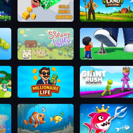
Gold Rush Arena
Harvest Land Tycoon
Sprout Valley
Obby: Click and Grow
Millionaire Life
Giant Rush!