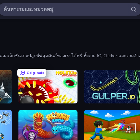
อลเล็กชั่นเกมปลูกพืชสุดมันส์ของเราได้ฟรี ทั้งเกม IO, Clicker และเกม
Originals
Holey.io Battle Royale
Gulper.io