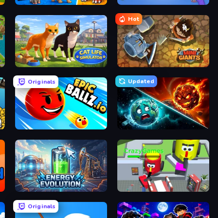
Ultimate Evolution
Worm Hunt
Hot
Cat Life Simulator 3D
MiniGiants.io
Updated
Originals
EpicBallz.io
PlanetCrush 2
Energy Evolution
CleanUp.IO
Originals