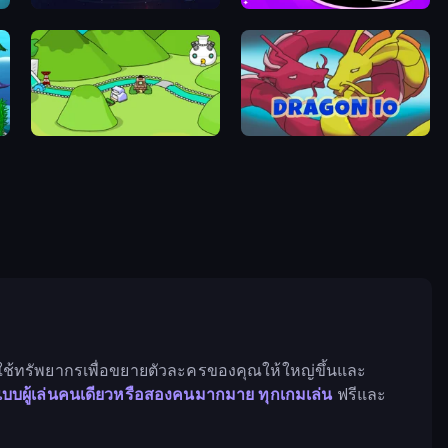
Idle World
Make Up Hole
ss
Grow Valley
Dragon.io
รใช้ทรัพยากรเพื่อขยายตัวละครของคุณให้ใหญ่ขึ้นและ
บบผู้เล่นคนเดียวหรือสองคนมากมาย ทุกเกมเล่น
ฟรีและ