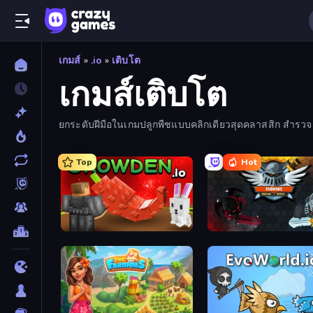
เกมส์
»
.io
»
เติบโต
เกมส์เติบโต
ยกระดับฝีมือในเกมปลูกพืชแบบคลิกเดียวสุดคลาสสิก สำรวจค
Top
Hot
Grow A Garden | Growden.io
EvoWars.io