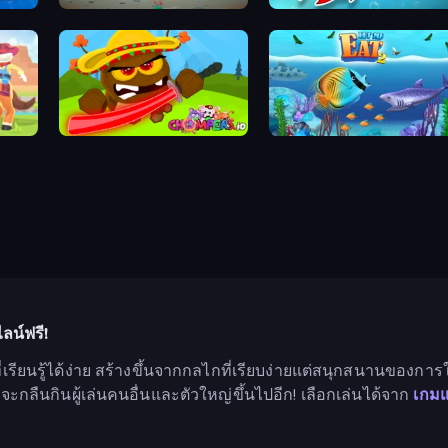
Hungry Ocean: Eat, Feed and Grow Fish
Fish Stab Getting Big
Chompers.io
Let Me Eat 2: Feeding Madne
ลน์ฟรี!
ียนรู้ได้ง่าย สร้างขึ้นจากกลไกที่เรียบง่ายแต่สนุกสนานของกา
ยที่จะกลืนกินผู้เล่นคนอื่นและตัวใหญ่ขึ้นไปอีก! เลือกเล่นได้จาก
เกมแ