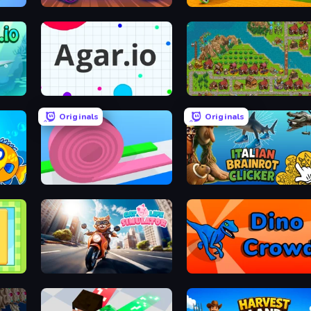
Worms.Zone
Baseball For Brainrot
Agar.io
City Idle
Originals
Originals
Layers Roll
Italian Brainrot Clicker Game
Cat Life Simulator
Dino Crowd