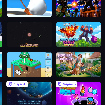
Shovel 3D
Base Obby: Zombie Defense
myDream Universe
Obby Bomb Blast For Pets
Grow Cube
Momlife Simulator
Originals
Originals