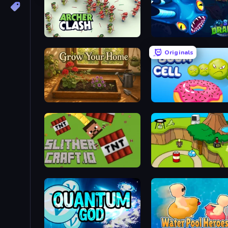
Archer Clash
SeaDragons.io
Originals
Grow Your Home
Boom Cell
SlitherCraft.io
Grow Island