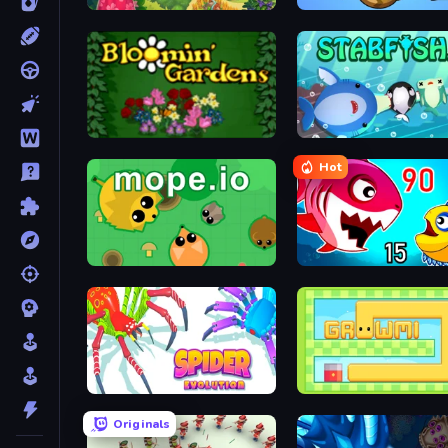
The Farmers
EvoWorld.io (FlyOrDie.io)
Blooming Gardens
Stabfish.io
Hot
Mope.io
Fish Eat Getting Big
Spider Evolution: Runner Game
Growmi
Originals