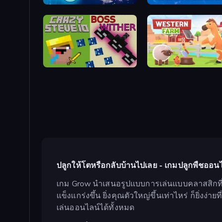
Quantum God
Water Pool Heroes.io
CrazySteve.io
Western Farm
ปลูกให้โตหรือกลับบ้านไปเลย - เกมปลูกพืชออนไ
เกม Grow นำเสนอรูปแบบการเล่นแบบคลาสสิกที่เร
แข็งแกร่งขึ้น ยิ่งคุณตัวใหญ่ขึ้นเท่าไหร่ ก็ยิ่งง่า
เล่นออนไลน์ได้ทั้งหมด