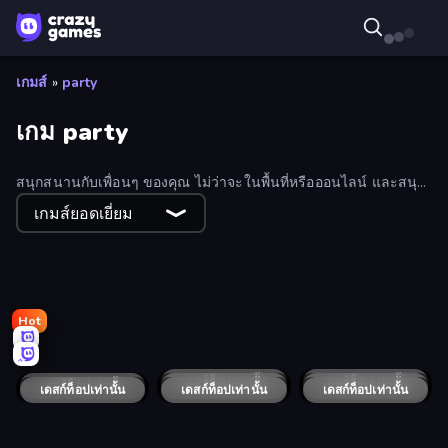
เกมส์
»
party
เกม party
สนุกสนานกับเพื่อนๆ ของคุณ ไม่ว่าจะในพื้นที่หรือออนไลน์ และสนุก
สุดเหวี่ยงไปกับเกมปาร์ตี้ของ CrazyGames!
เกมส์ยอดเยี่ยม
Hot
Ninja Parkour Multiplayer
GoKarts.io
Overtide.io
Golf Mania
Egg Folks Multiplayer
Epic Battles
Cannon Pirates Multiplayer
เดสก์ท็อปเท่านั้น
Hazmob FPS: Online Shooter
เดสก์ท็อปเท่านั้น
Bullet Force
Shell Shockers
เดสก์ท็อปเท่านั้น
เดสก์ท็อปเท่านั้น
Gridpunk - 3v3 Battle Royale
เดสก์ท็อปเท่านั้น
Forward Assault Remix
เดสก์ท็อปเท่านั้น
Muscle Gun.IO
เดสก์ท็อปเท่านั้น
SquadBlast
MegamodGames
เดสก์ท็อปเท่านั้น