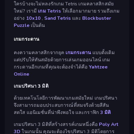
ใครบ้างจะไม่หลงรักเกม Tetris เกมคลาสสิกสมัย
ใหม่? เรามี
เกม Tetris
ให้เลือกมากมาย รวมถึงเกม
อย่าง
10x10
,
Sand Tetris
และ
Blockbuster
Puzzle
เป็นต้น
เกมกระดาน
คงความคลาสสิกจากยุค
เกมกระดาน
แบบดั้งเดิม
แต่ปรับให้ทันสมัยด้วยการเล่นเกมออนไลน์ เกม
กระดานอีกเกมที่คุณจะต้องจำได้คือ
Yahtzee
Online
เกมปริศนา 3 มิติ
ด้วยเทคโนโลยีการพัฒนาเกมสมัยใหม่ เกมปริศนา
จึงสามารถมอบประสบการณ์ที่สมจริงด้วยสีสัน
สดใส แอนิเมชั่นที่น่าพึงพอใจ และกราฟิก
3 มิติ
เกมปริศนา 3 มิติที่สร้างสรรค์เกมหนึ่งคือ
Poly Art
3D
ในเกมนั้น คุณจะต้องไขปริศนา 3 มิติโดยการ