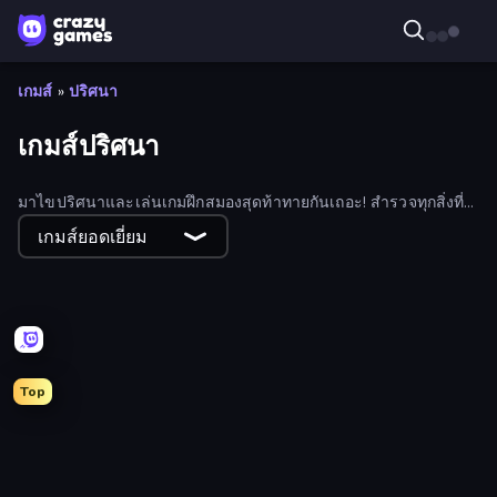
เกมส์
»
ปริศนา
เกมส์ปริศนา
มาไขปริศนาและเล่นเกมฝึกสมองสุดท้าทายกันเถอะ! สำรวจทุกสิ่งที่
ทดสอบความสามารถทางจิตของคุณ ตั้งแต่จิ๊กซอว์ไปจนถึงไพ่ คำศัพท์
เกมส์ยอดเยี่ยม
ตรรกะ และคณิตศาสตร์ เลือกดูเกมปริศนาฟรีมากมายและค้นหา
ความท้าทายครั้งต่อไปของคุณได้เลย!
Top
Skydom: Reforged
Mahjongg Solitaire
Block Blaster
Numicolor
Yarn Fever! Unravel Puzzle
Wood Block Journey
Mansion Tale: Merge Secrets
Goods Triple Match 3D
Mergest Kingdom
Arrow Escape: Puzzle
Match Arena
Designville: Merge & Design
Mahjong Puzzle: Tile Match
Find The Cow
Open House
Farm Merge Valley
Hexa Sort
Tap 3D Wood Block Away
Nuts Puzzle: Sort By Color
Knock Your Mind
Thief Puzzle
Color Water Sort 3D
Color Tap: Coloring by Numbers
TenTrix
Wood Blocks
Car OUT! Jam Parking Puzzle
Hidden Objects
Fairyland Merge & Magic
Tasty Match: Mahjong Pairs
Parking Jam