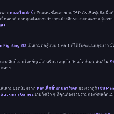
เฉพาะ
เกมสไนเปอร์
สติกแมน ซึ่งหลายเกมใช้ปืนไรเฟิลซุ่มยิงเพื่อ
แร็กดอลล์ หากคุณต้องการสำรวจอย่างอิสระและก่อความวุ่นวาย
ult
n Fighting 3D
เป็นเกมต่อสู้แบบ 1 ต่อ 1 ที่ได้รับคะแนนสูงมาก 
คลาสสิกก็ตอบโจทย์คุณได้ หรือจะสนุกไปกับแอ็คชั่นสุดมันส์ใน
St
มากมาย
องเล่นเกมยอดนิยมจาก
คอลเล็กชั่นเกมอาร์เคด
ของเราดูสิ
เช่น Ma
: Stickman Games
เกมวิ่งเร็ว ๆ ที่คุณต้องรวบรวมกองทัพสติกแมน