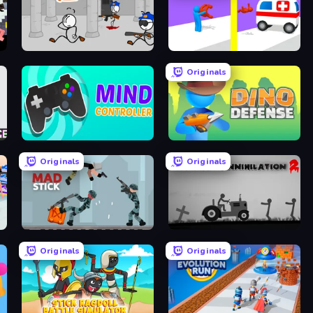
Escaping the Prison
Rescue Throw
Originals
Mind Controller
Dino Defense
Originals
Originals
Mad Stick
Stickman Annihilation 2
Originals
Originals