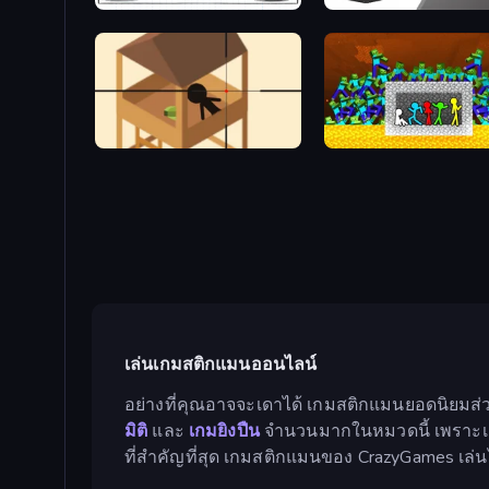
Hangman Legends
Riot Assassin
Elite Sniper
Stick Fighter vs Zombies
เล่นเกมสติกแมนออนไลน์
อย่างที่คุณอาจจะเดาได้ เกมสติกแมนยอดนิยมส่
มิติ
และ
เกมยิงปืน
จำนวนมากในหมวดนี้ เพราะเกมเ
ที่สำคัญที่สุด เกมสติกแมนของ CrazyGames เล่น