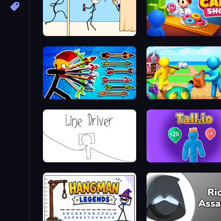
Gomu Goman
My Cake Shop
Archer Ragdoll Masters
Farm Land
Line Driver
Tall.io