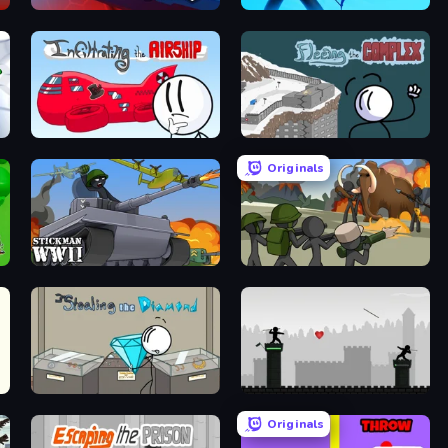
Stickman Rebirth
Archers Random
Infiltrating the Airship
Fleeing the Complex
Originals
Stickman WW2
Stickman History Battle
Stealing the Diamond
Javelin Fighting
Originals