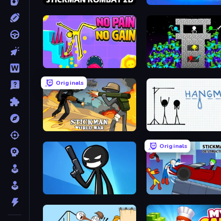
Stickman Kombat 2D
Prison Life
No Pain No Gain - Ragdoll Sandbox
Stick Epic Fighter
Originals
Stickman World War
Hangman
Originals
Stickman Bullet Warriors