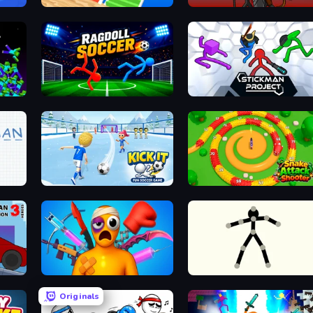
Bridge Race
Stick War
Ragdoll Soccer 2 Players
Stickman Project
Kick It – Fun Soccer Game
Snake Attack Shooter
Stickman Destruction 3 Heroes
Fun Ragdoll Challenge!
Stick Animator
Originals