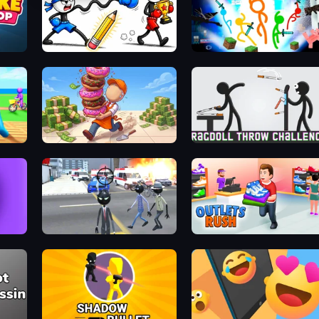
Doodle Smash
Stickman Epic
Donut Place
Ragdoll Throw Challenge
Amazing Crime Strange Stickman
Outlets Rush