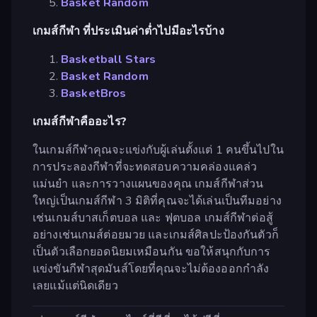
Basket Random
เกมส์กีฬา ที่ประเมินค่าต่ำไปมีอะไรบ้าง
Basketball Stars
Basket Random
BasketBros
เกมส์กีฬาคืออะไร?
ในเกมส์กีฬาคุณจะแข่งกับผู้เล่นตั้งแต่ 1 คนขึ้นไปใน
การประลองกีฬาที่จะทดสอบความคล่องแคล่ว
แม่นยำ และการวางแผนของคุณ เกมส์กีฬาส่วน
ใหญ่เป็นเกมส์กีฬา 3 มิติที่คุณจะได้เล่นเป็นทีมอย่าง
เช่นเกมส์บาสเก็ตบอล และ ฟุตบอล เกมส์กีฬาต่อสู้
อย่างเช่นเกมส์ต่อยมวย และเกมส์ศิลปะป้องกันตัวก็
เป็นตัวเลือกยอดนิยมเหมือนกัน ขอให้สนุกกับการ
แข่งขันกีฬาสุดมันส์โดยที่คุณจะไม่ต้องออกกำลัง
เลยแม้แต่นิดเดียว