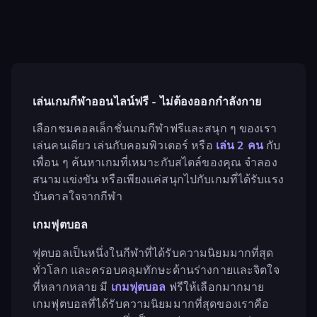
เล่นเกมกีฬาออนไลน์ฟรี - ไม่ต้องออกกำลังกาย
เลือกชมคอลเล็กชั่นเกมกีฬาฟรีและสนุก ๆ ของเรา
เล่นคนเดียว เล่นกับคอมพิวเตอร์ หรือ
เล่น 2 คน
กับ
เพื่อน ๆ ค้นหาเกมที่เหมาะกับสไตล์ของคุณ จำลอง
สนามแข่งขัน หรือเพียงแค่สนุกไปกับเกมที่ได้รับแรง
บันดาลใจจากกีฬา
เกมฟุตบอล
ฟุตบอลเป็นหนึ่งในกีฬาที่ได้รับความนิยมมากที่สุด
ทั่วโลก และครอบคลุมทักษะด้านร่างกายและจิตใจ
ที่หลากหลาย มี
เกมฟุตบอล
ฟรีให้เลือกมากมาย
เกมฟุตบอลที่ได้รับความนิยมมากที่สุดของเราคือ