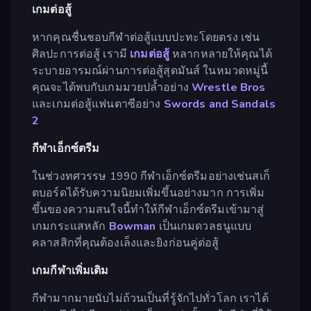
เกมต่อสู้
หากคุณชื่นชอบกีฬาต่อสู้แบบปะทะโดยตรง เช่น
ศิลปะการต่อสู้ เรามี
เกมต่อสู้
หลากหลายให้คุณได้
ระบายอารมณ์ผ่านการต่อสู้สุดมันส์ ในหมวดหมู่นี้
คุณจะได้พบกับเกมมวยปล้ำอย่าง
Wrestle Bros
และเกมต่อสู้แฟนตาซีอย่าง
Swords and Sandals
2
กีฬาเอ็กซ์ตรีม
ในช่วงทศวรรษ 1990 กีฬาเอ็กซ์ตรีมอย่างเช่นสเก็
ตบอร์ดได้รับความนิยมเพิ่มขึ้นอย่างมาก การเพิ่ม
ขึ้นของความสนใจนี้ทำให้กีฬาเอ็กซ์ตรีมเข้ามาสู่
เกมกระแสหลัก
Bowman
เป็นเกมดวลธนูแบบ
คลาสสิกที่คุณต้องเล็งและยิงก่อนคู่ต่อสู้
เกมกีฬาเพิ่มเติม
กีฬามากมายนับไม่ถ้วนเป็นที่รู้จักไปทั่วโลก เราได้