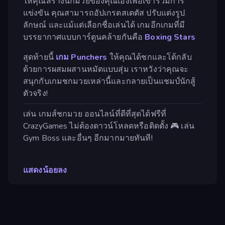
ให้คุณสร้างนักมวยของคุณเองเพื่อเข้าร่วมการ
แข่งขัน คุณสามารถอัปเกรดสเตตัส ปรับแต่งรูป
ลักษณ์ และแม้แต่เลือกชื่อเล่นได้ เกมอีกเกมที่มี
บรรยากาศแบบการ์ตูนคล้ายกันคือ
Boxing Stars
สุดท้ายนี้
เกม Punchers
ให้คุณได้ชกและโต้กลับ
ด้วยการผสมผสานหมัดแบบสุ่ม เราหวังว่าคุณจะ
สนุกกับเกมชกมวยเหล่านี้และกลายเป็นแชมป์นักสู้
ตัวจริง!
เล่น เกมส์ชกมวย ออนไลน์ที่ดีที่สุดได้ฟรีที่
CrazyGames ไม่ต้องดาวน์โหลดหรือติดตั้ง 🎮 เล่น
Gym Boss และอื่นๆ อีกมากมายทันที!
แสดงน้อยลง