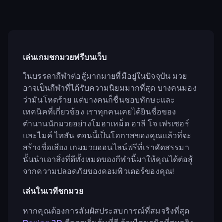
เล่นเกมชกมวยฟรีบนเว็บ
ในบรรดากีฬาต่อสู้มากมายที่มีอยู่ในปัจจุบัน มวย
อาจเป็นกีฬาที่ได้รับความนิยมมากที่สุด บางคนมอง
ว่ามันโหดร้าย แต่บางคนก็ชื่นชอบทักษะและ
เทคนิคที่เกี่ยวข้อง เราทุกคนเคยได้ยินชื่อของ
ตำนานนักมวยอย่างโมฮาเหม็ด อาลี โจ เฟรเซอร์
และไมค์ ไทสัน ตอนนี้เป็นโอกาสของคุณแล้วที่จะ
สร้างชื่อเสียง เกมมวยออนไลน์ฟรีที่เราคัดสรรมา
นั้นนำเอาสิ่งที่ดีทั้งหมดของกีฬานี้มาให้คุณได้ต่อสู้
จากความปลอดภัยของคอมพิวเตอร์ของคุณ!
เล่นในเวทีชกมวย
หากคุณต้องการสัมผัสประสบการณ์ที่สมจริงที่สุด