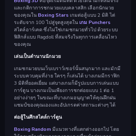
Boxing 3D
คือจุดเริ่มต้นที่ดี ด้วยไดนามิกที่สมจริง
และกติกาการชกมวยแบบคลาสสิก เลือกนักมวย
ของคุณใน
Boxing Stars
เกมต่อสู้แบบ 2 มิติ ไต่
ระดับจาก 100 ไปสู่จุดสูงสุดใน
เกม Punchers
สไตล์อาร์เคด ซึ่งไม่ใช่เกมชกมวยทั่วไป ด้วยระบบ
ฟิสิกส์แบบ Ragdoll ที่สมจริงในทุกการเคลื่อนไหว
ของคุณ
เล่นเป็นตำนานนักมวย
เกมชกมวยบนเว็บเบราว์เซอร์นั้นสนุกมาก และมักมี
ระบบควบคุมที่ง่าย ใครๆ ก็เล่นได้ บางเกมมีกราฟิก
3 มิติที่ยอดเยี่ยม แต่บางเกมก็มีรูปแบบการเล่นแบบ
การ์ตูน บางเกมเป็นเพียงการชกต่อยแบบ 1 ต่อ 1
อย่างง่ายๆ ในขณะที่บางเกมอนุญาตให้คุณฝึกฝน
แชมป์ของคุณเองและอัปเกรดค่าสถานะต่างๆ ได้
ต่อสู้ในศึกสไตล์การ์ตูน
Boxing Random
มีแนวทางที่แตกต่างออกไป โดย