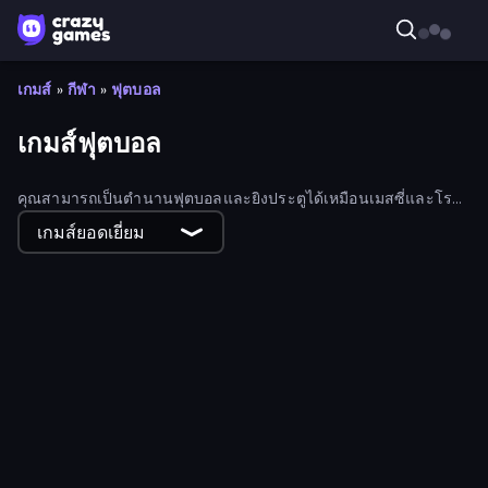
เกมส์
»
กีฬา
»
ฟุตบอล
เกมส์ฟุตบอล
คุณสามารถเป็นตำนานฟุตบอลและยิงประตูได้เหมือนเมสซี่และโร
นัลโด้หรือไม่? คว้าโอกาสนี้ไว้กับคอลเลกชันเกมฟุตบอลออนไลน์ฟรี
เกมส์ยอดเยี่ยม
ของเรา!
CG FC 26
Real Football
Soccer Random
Ultimate Football Cup
Kick It – Fun Soccer Game
Penalty Shooters 2
Free Kicks World Cup 2026
Foot Battle Ball
7a0 - World Cup Simulator
Playing Soccer
Soccer Legends 2026
POKIBALL
Penalty Shooters 3
CarBall.io
Kick Soccer Hero
Bicycle Kick Champ
Pocket Goal: World Cup
Mini Car Ball
A Small World Cup
Penalty Kick Wiz
Soccer Duel
Soccer Masters: Euro 2020
Street Freekick 3D
Mini-Caps: Soccer
Penalty Rivals
Soccer Bros
Penalty Shooters
PSG Soccer Freestyle
European Football Quiz
Penalty Shootout: Multi League