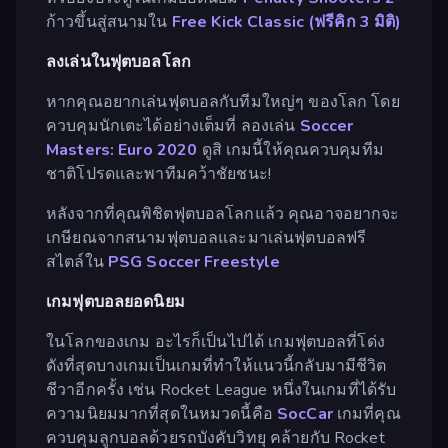
ก้าวขึ้นสู่สนามใน
Free Kick Classic (ฟรีคิก 3 มิติ)
ลงเล่นในฟุตบอลโลก
หากคุณอยากเล่นฟุตบอลกับทีมใหญ่ๆ ของโลก โดย
ควบคุมนักเตะได้อย่างเต็มที่ ลองเล่น
Soccer
Masters: Euro 2020
ดูสิ เกมนี้ให้คุณควบคุมทีม
ชาติโปรดและพาทีมคว้าชัยชนะ!
หลังจากที่คุณพิชิตฟุตบอลโลกแล้ว คุณอาจอยากจะ
เกษียณจากสนามฟุตบอลและมาเล่นฟุตบอลฟรี
สไตล์ใน
PSG Soccer Freestyle
เกมฟุตบอลยอดนิยม
ในโลกของเกม อะไรก็เป็นไปได้ เกมฟุตบอลที่โด่ง
ดังที่สุดบางเกมเป็นเกมที่ทำให้แนวนี้กลับมามีชีวิต
ชีวาอีกครั้ง เช่น Rocket League หนึ่งในเกมที่ได้รับ
ความนิยมมากที่สุดในหมวดนี้คือ
SocCar
เกมที่คุณ
ควบคุมลูกบอลด้วยรถบังคับวิทยุ คล้ายกับ Rocket