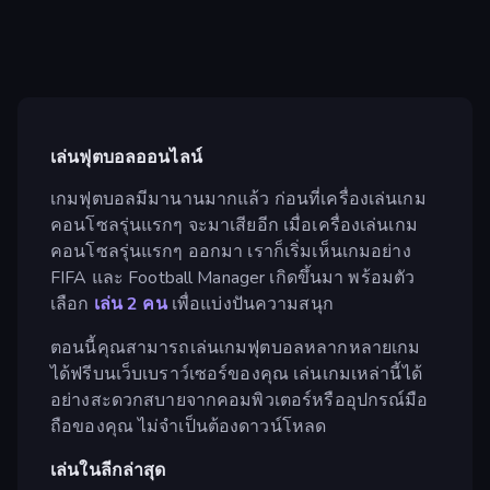
เล่นฟุตบอลออนไลน์
เกมฟุตบอลมีมานานมากแล้ว ก่อนที่เครื่องเล่นเกม
คอนโซลรุ่นแรกๆ จะมาเสียอีก เมื่อเครื่องเล่นเกม
คอนโซลรุ่นแรกๆ ออกมา เราก็เริ่มเห็นเกมอย่าง
FIFA และ Football Manager เกิดขึ้นมา พร้อมตัว
เลือก
เล่น 2 คน
เพื่อแบ่งปันความสนุก
ตอนนี้คุณสามารถเล่นเกมฟุตบอลหลากหลายเกม
ได้ฟรีบนเว็บเบราว์เซอร์ของคุณ เล่นเกมเหล่านี้ได้
อย่างสะดวกสบายจากคอมพิวเตอร์หรืออุปกรณ์มือ
ถือของคุณ ไม่จำเป็นต้องดาวน์โหลด
เล่นในลีกล่าสุด