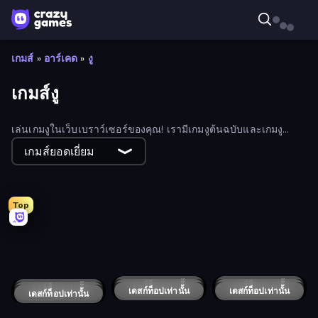
เกมส์
»
อาร์เคด
»
งู
เกมส์งู
เล่นเกมงูในเว็บเบราว์เซอร์ของคุณ! เรามีเกมงูต้นฉบับและเกมงู
ออนไลน์ใหม่ๆ มากมายให้เล่น
เกมส์ยอดเยี่ยม
Top
Caterpillars
TileMan.io
Noob Snake 2048
Snake Wiggle Master!
Worm Hunt
Snake Clash.io
Growmi
Cubes 2048 Royale
Numbers Arena
Snakes and Ladders
SlitherCraft.io
Snake Merge: Idle & io Zone
SSSPICY!
Dragon.io
Digworm.io
Helix Snake
Train Master
Water Pool Heroes.io
Snake Lite
Snake VS Block
Rainbow Snake
Snake Blockade
เดสก์ท็อปเท่านั้น
Snake.io
เดสก์ท็อปเท่านั้น
Snake Shooter: Tower Battle
เดสก์ท็อปเท่านั้น
Worms.io
เดสก์ท็อปเท่านั้น
Python Snake Simulator
เดสก์ท็อปเท่านั้น
Snake Fit
เดสก์ท็อปเท่านั้น
FL Tron
เดสก์ท็อปเท่านั้น
Snake 3D
เดสก์ท็อปเท่านั้น
Axy Snake 3D
เดสก์ท็อปเท่านั้น
Mr. Stretch and the Stolen Fortune