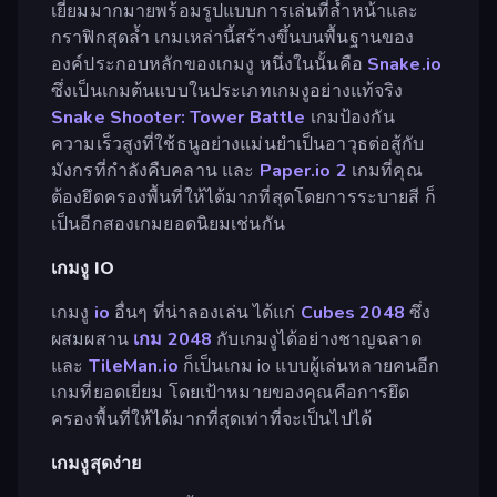
เยี่ยมมากมายพร้อมรูปแบบการเล่นที่ล้ำหน้าและ
กราฟิกสุดล้ำ เกมเหล่านี้สร้างขึ้นบนพื้นฐานของ
องค์ประกอบหลักของเกมงู หนึ่งในนั้นคือ
Snake.io
ซึ่งเป็นเกมต้นแบบในประเภทเกมงูอย่างแท้จริง
Snake Shooter: Tower Battle
เกมป้องกัน
ความเร็วสูงที่ใช้ธนูอย่างแม่นยำเป็นอาวุธต่อสู้กับ
มังกรที่กำลังคืบคลาน และ
Paper.io 2
เกมที่คุณ
ต้องยึดครองพื้นที่ให้ได้มากที่สุดโดยการระบายสี ก็
เป็นอีกสองเกมยอดนิยมเช่นกัน
เกมงู IO
เกมงู
io
อื่นๆ ที่น่าลองเล่น ได้แก่
Cubes 2048
ซึ่ง
ผสมผสาน
เกม 2048
กับเกมงูได้อย่างชาญฉลาด
และ
TileMan.io
ก็เป็นเกม io แบบผู้เล่นหลายคนอีก
เกมที่ยอดเยี่ยม โดยเป้าหมายของคุณคือการยึด
ครองพื้นที่ให้ได้มากที่สุดเท่าที่จะเป็นไปได้
เกมงูสุดง่าย