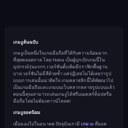
เกมงูต้นฉบับ
เกมงูเป็นหนึ่งในเกมมือถือที่ได้รับความนิยมมาก
ที่สุดตลอดกาล โดย Nokia เป็นผู้บุกเบิกเกมนี้ใน
อุปกรณ์รุ่นแรกๆ เวอร์ชันดั้งเดิมมีกราฟิกพื้นฐาน
บางเวอร์ชันไม่มีสีด้วยซ้ำ แต่ปฏิเสธไม่ได้เลยว่ารูป
แบบการเล่นนั้นน่าติดใจ เกมคลาสสิกนี้ได้พัฒนาไป
เป็นเกมมือถือและเกมบนเว็บหลากหลายรูปแบบแล้ว
ตอนนี้คุณสามารถเล่นเกมงูได้ฟรีบนเดสก์ท็อปหรือ
มือถือโดยไม่ต้องดาวน์โหลด!
เกมงูยอดนิยม
เมื่อมองไปในอนาคต ปัจจุบันเรามี
เกม io
ที่ยอด