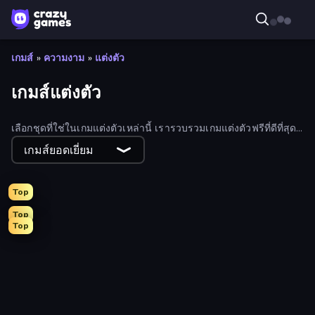
เกมส์
»
ความงาม
»
แต่งตัว
เกมส์แต่งตัว
เลือกชุดที่ใช่ในเกมแต่งตัวเหล่านี้ เรารวบรวมเกมแต่งตัวฟรีที่ดีที่สุด
ไว้ให้คุณเล่นออนไลน์
เกมส์ยอดเยี่ยม
Top
Top
Top
Royal Glow Princess Makeover
Tailor Stylist: Fashion Diary
DIY Makeup Salon: SPA Makeover
College Girl & Boy Makeover
Monster Makeup 3D
Fashion Holic
GRWM Date Night
Holographic Trends
Valentine's Day Proposal
Model Wedding
K-Pop Halloween Dress Up
Glamour Beach Life
Fashion Famous
Live Avatar Maker: Girls
Fashion Week 2025
Ellie's Recipe: Dubai Chocolate Bar
Royal Dress Up - Fashion Queen
Black Friday Dress Up Selfie
Anime Girls Dress Up Games
Fashion Dress Up Challenge
Girl Coloring Dress Up
BFFs Luxury Loungewear
Dress To Impress: New Year's Party
College Sport Team Makeover
New Year's Eve Makeup
Anime Princess Dress Up
Street Style Fashion
High School BFFs: Girls Team
Model Dress Up Girl
Mean Girls Graduation Day