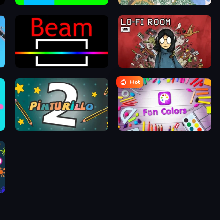
Car Drawing Game
Sandspiel
Beam
Lofi Room
Hot
Pinturillo 2
Fun Colors