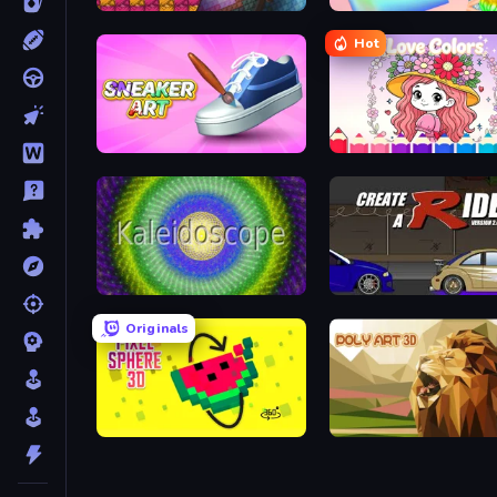
Beaver Weaver
Holographic Trends
Hot
Sneaker Art
Love Colors
Kaleidoscope
Create-A-Ride
Originals
Pixel Sphere 3D
Poly Art