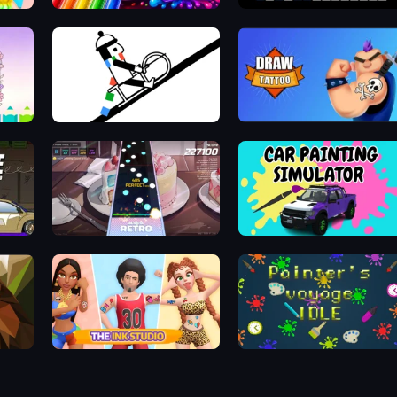
Jelly Dye
Virtual Online Piano
Line Rider
Draw Tattoo
Rhythm Capture
Car Painting Simulator
The Ink Studio
Painter's Voyage Idle