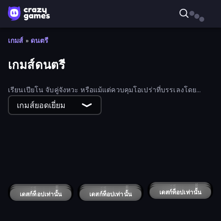
เกมส์
»
ดนตรี
เกมส์ดนตรี
เรียนเปียโน จับคู่จังหวะ หรือแม้แต่ควบคุมโอเปร่าที่บรรเลงโดย
Blobs เลือกดูคอลเลกชันเกมดนตรีฟรีทั้งหมด
เกมส์ยอดเยี่ยม
Color Music Hop Ball Games
Virtual Online Piano
K-Pop: Dimension Slayer - Idle RPG
Looper
I Best Dancer!
SongPop GO
Beam
Rhythm Knight
Friday Night Funkin'
เดสก์ท็อปเท่านั้น
เดสก์ท็อปเท่านั้น
Music Band
Rhythm Capture
เดสก์ท็อปเท่านั้น
Chainsaw Dance
เดสก์ท็อปเท่านั้น
เดสก์ท็อปเท่านั้น
Lofi Room
เดสก์ท็อปเท่านั้น
The Most Addicting Sheep Game
เดสก์ท็อปเท่านั้น
Wire Beat
Dancing Dreamer
เดสก์ท็อปเท่านั้น
เดสก์ท็อปเท่านั้น
Music Rush