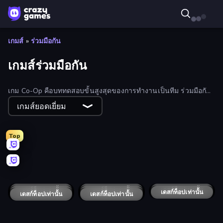
เกมส์
»
ร่วมมือกัน
เกมส์ร่วมมือกัน
เกม Co-Op คือบททดสอบขั้นสูงสุดของการทำงานเป็นทีม ร่วมมือกับ
เพื่อนๆ ในโหมดผู้เล่นหลายคน และทำภารกิจให้สำเร็จก่อนที่ฝ่ายตรง
เกมส์ยอดเยี่ยม
ข้ามจะทำสำเร็จก่อน
Top
Happy Burger
Bomb Defuse Online
Idle Planet: Gym Tycoon
Splatmans
Bad Dolls
Epic Battles
เดสก์ท็อปเท่านั้น
Duo
เดสก์ท็อปเท่านั้น
Super Robo - Adventure
Hospital Hustle
เดสก์ท็อปเท่านั้น
Miners' Adventure
เดสก์ท็อปเท่านั้น
เดสก์ท็อปเท่านั้น
Root Vegetables & Co
เดสก์ท็อปเท่านั้น
Cyber Rage: Retribution
เดสก์ท็อปเท่านั้น
Royal City Clashers 2
เดสก์ท็อปเท่านั้น
Royal City Clashers 3