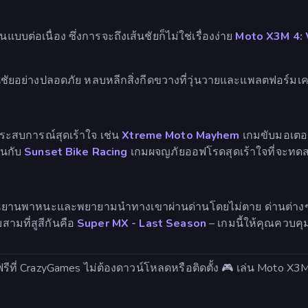
บบต่อเนื่อง ซึ่งการจะถึงเส้นชัยก็ไม่ใช่เรื่องง่าย
Moto X3M 4: 
ชัยอย่างปลอดภัย หลบหลีกสิ่งกีดขวางที่วุ่นวายและแพลตฟอร์มเคลื่อ
ประสบการณ์สุดเร้าใจ เช่น
Xtreme Moto Mayhem
เกมขับมอเตอร
ินกับ
Sunset Bike Racing
เกมผจญภัยออฟโรดสุดเร้าใจที่จะท
บนยานพาหนะและพยายามนำทางเขาผ่านด่านโดยไม่ตาย ด่านต่างๆ เ
บสามที่สูสีกันคือ
Super MX - Last Season
– เกมนี้ให้คุณควบค
ด้ฟรีที่ CrazyGames ไม่ต้องดาวน์โหลดหรือติดตั้ง 🎮 เล่น Moto X