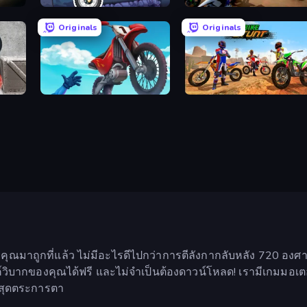
Moto X3M 6: Spooky Land
Super MX - The Champion
Originals
Originals
Airborne Motocross
Bike Stunts Race Bike Games 3D
่ คุณมาถูกที่แล้ว ไม่มีอะไรดีไปกว่าการตีลังกากลับหลัง 720 อง
วิบากของคุณได้ฟรี และไม่จำเป็นต้องดาวน์โหลด! เรามีเกมมอเตอร
ิสุดตระการตา