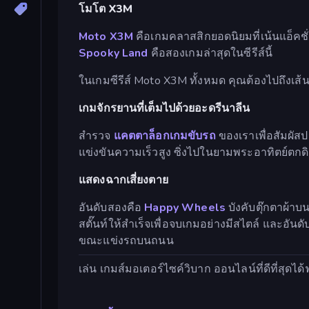
โมโต X3M
Moto X3M
คือเกมคลาสสิกยอดนิยมที่เน้นแอ็คชั่นแ
Spooky Land
คือสองเกมล่าสุดในซีรีส์นี้
ในเกมซีรีส์ Moto X3M ทั้งหมด คุณต้องไปถึงเส้น
เกมจักรยานที่เต็มไปด้วยอะดรีนาลีน
สำรวจ
แคตตาล็อกเกมขับรถ
ของเราเพื่อสัมผัส
แข่งขันความเร็วสูง ซิ่งไปในยามพระอาทิตย์ตกด
แสดงฉากเสี่ยงตาย
อันดับสองคือ
Happy Wheels
บังคับตุ๊กตาผ้า
สตั๊นท์ให้สำเร็จเพื่อจบเกมอย่างมีสไตล์ และอันดั
ขณะแข่งรถบนถนน
เล่น เกมส์มอเตอร์ไซค์วิบาก ออนไลน์ที่ดีที่สุดไ