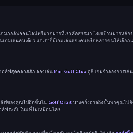
เกมกอล์ฟออนไลน์ฟรีมากมายที่เราคัดสรรมา โดยเป้าหมายหลักข
็นเกมเล่นคนเดียว แต่เราก็มีเกมเล่นสองคนหรือหลายคนให้เลือกเล่
กอล์ฟสุดคลาสสิก ลองเล่น
Mini Golf Club
ดูสิ เกมจำลองการเล่น
อล์ฟของคุณไปอีกขั้นใน
Golf Orbit
บางครั้งอาจถึงขั้นพาคุณไปยัง
ล์ฟระดับใหม่ที่ไม่เหมือนใคร