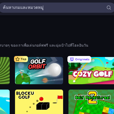
ๆ ของเราเพื่อเล่นกอล์ฟฟรี และมุ่งเป้าไปที่โฮลอินวัน
Top
Originals
Golf Orbit
Cozy Golf