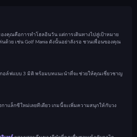
องคุณคือการทำโฮลอินวัน แต่การเดินทางไปสู่เป้าหมาย
นด้วย เช่น Golf Mania ดังนั้นอย่าลังรอ ชวนเพื่อนของคุณ
กอล์ฟแบบ 3 มิติ พร้อมบทแนะนำที่จะช่วยให้คุณเชี่ยวชาญ
กาแล็กซีใหม่เลยทีเดียว เกมนี้จะเพิ่มความสนุกให้กับวง