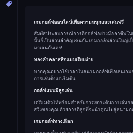
เกมกอล์ฟออนไลน์เพื่อความสนุกและเล่นฟรี
สัมผัสประสบการณ์การตีกอล์ฟอย่างมืออาชีพใน
นั้นก็เป็นส่วนสำคัญเช่นกัน เกมกอล์ฟส่วนใหญ่เป
มาเล่นกันเลย!
ทองคำคลาสสิกแบบเรียบง่าย
หากคุณอยากใช้เวลาในสนามกอล์ฟเพื่อเล่นเกม
การเล่นตั้งแต่เริ่มต้น
กอล์ฟแบบมีลูกเล่น
เตรียมตัวให้พร้อมสำหรับการยกระดับการเล่นก
สวิงของคุณ ด้วยการตีลูกที่จะนำคุณไปสู่สนามกอ
เกมกอล์ฟทางเลือก