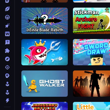
Swords and Sandals 2
Ragdoll Ninja: Imposter 
Infinite Blade: Rebirth
Stickman Archero Fight
Fish Stab Getting Big
Ghost Walker
Deads on the Road