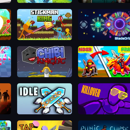
Hero
Obby: Pull a Sword
Jacksmith
Stickman King
BladeOrbit.io
3D Block Gladiator: Sword Draw
Chibi Knight
Battle of Knights: Robby and
Magic Swords Idle RPG
KILLOVER