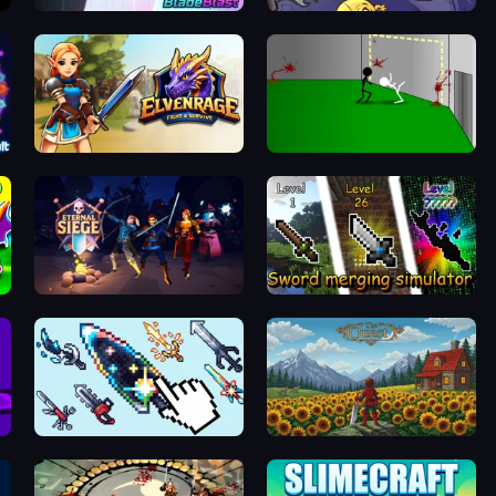
BladeBlast.io
Knightmare Tower
Elvenrage
Die In Style
 Dragons
Eternal Siege
Sword Merging Simulator
Sword Adventure Idle
The Quest