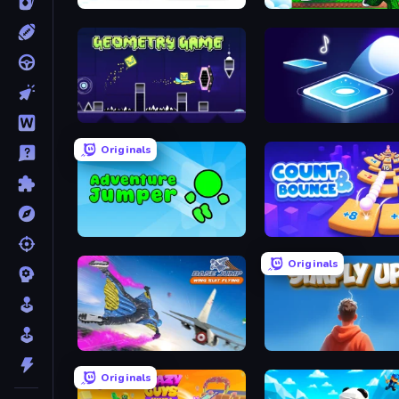
Bouncemasters
Run and Jump for Brainro
Geometry Game
Tile Jumper 3D
Originals
Adventure Jumper
Count and Bounce
Originals
Base Jump Wing Suit Flying
SimplyUp.io
Originals