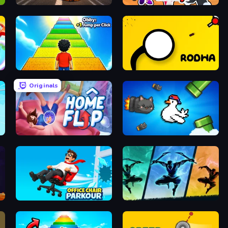
Jump Master: Car Racing
Escape Evil Granny!
Obby: +1 Jump per Click
Rodha
Originals
Home Flip
Honk
Office Chair Parkour
Shadow Ninja Revenge