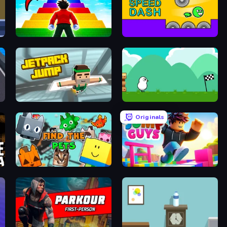
Obby Highest Jump Ever
Speed Dash
Jetpack Jump
Duck Life 4
Originals
Find The Pets
Jump Guys