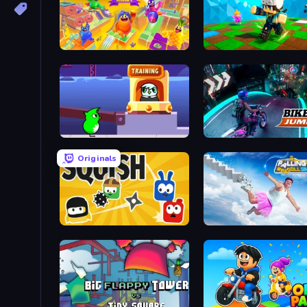
Crazy Guys
Robby: Many Games
Duck Life: Space
Bike Jump
Originals
Squish
Falling Art Ragdoll Simul