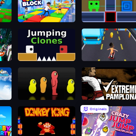
Color Block
Teleport Jumper
Jumping Clones
Bus and Subway Runner
ator
Duck Life 3
Extreme Pamplona
Originals