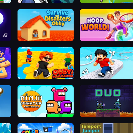
t
Sniper Shot: Bullet Time
Aquapark.io
Survive the Disasters: Obby
Hoop World 3D
Obby: Mini-Games
Speed per Click: Obby
Ninja Parkour Multiplayer
Duo