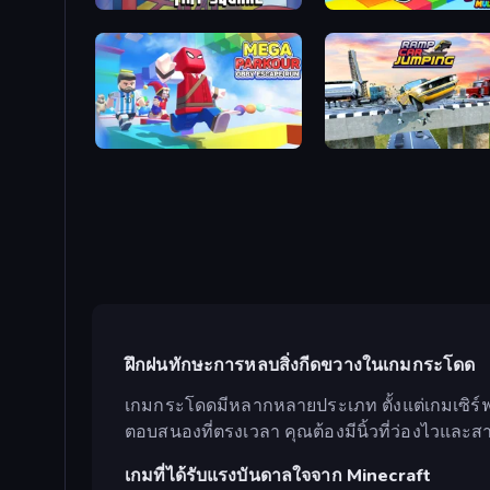
Big FLAPPY Tower Tiny Square
Obby Party Multiplayer
Mega Parkour: Obby Escape Run
Ramp Car Jumping
ฝึกฝนทักษะการหลบสิ่งกีดขวางในเกมกระโดด
เกมกระโดดมีหลากหลายประเภท ตั้งแต่เกมเซิร์
ตอบสนองที่ตรงเวลา คุณต้องมีนิ้วที่ว่องไวและสาม
เกมที่ได้รับแรงบันดาลใจจาก Minecraft