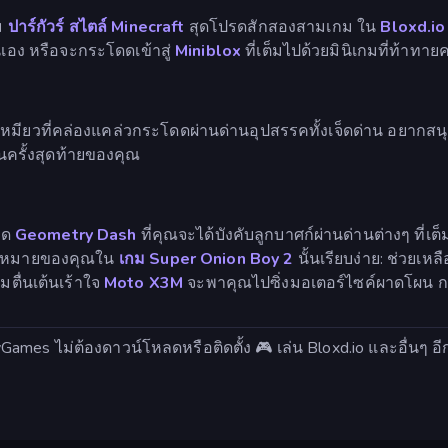
ม
ปาร์กัวร์
สไตล์ Minecraft
สุดโปรดสักสองสามเกม ใน
Bloxd.io
นเอง หรือจะกระโดดเข้าสู่
Miniblox
ที่เต็มไปด้วยมินิเกมที่ท้าท
หมียวที่คล่องแคล่วกระโดดผ่านด่านอุปสรรคทั้งเจ็ดด่าน อยากสน
นครั้งสุดท้ายของคุณ
าด
Geometry Dash
ที่คุณจะได้บังคับลูกบาศก์ผ่านด่านต่างๆ ที่เต
าหมายของคุณใน
เกม Super Onion Boy 2
นั้นเรียบง่าย: ช่วยเห
มตื่นเต้นเร้าใจ
Moto X3M
จะพาคุณไปซิ่งมอเตอร์ไซค์ผาดโผน กร
azyGames ไม่ต้องดาวน์โหลดหรือติดตั้ง 🎮 เล่น Bloxd.io และอื่นๆ 