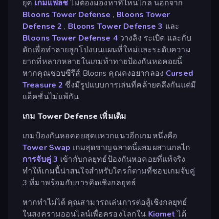
ยุค
เกมแฟลช
ไม่ต้องมองหาที่ไหนไกล นอกจาก
Bloons Tower Defense
,
Bloons Tower
Defense 2
,
Bloons Tower Defense 3
และ
Bloons Tower Defense 4
วางลิง ระเบิด และกับ
ดักเพื่อทำลายลูกโป่งบนแผนที่ใหม่และระดับความ
ยากที่หลากหลายในเกมท้าทายป้องกันหอคอยนี้
หากคุณชอบซีรีส์ Bloons คุณคงอยากลอง
Cursed
Treasure 2
ซึ่งมีรูปแบบการเล่นที่คล้ายคลึงกันแต่มี
แอ็คชั่นไม่แพ้กัน
เกม Tower Defense เพิ่มเติม
เกมป้องกันหอคอยสุดแหวกแนวอีกเกมหนึ่งคือ
Tower Swap
เกมสุดชาญฉลาดนี้ผสมผสานกลไก
การจับคู่ 3
เข้ากับกลยุทธ์ป้องกันหอคอยที่แท้จริง
ทำให้เกมนี้น่าสนใจสำหรับใครก็ตามที่ชอบเกมจับคู่
3 ที่มาพร้อมกับการคิดเชิงกลยุทธ์
หากทำไม่ได้ คุณสามารถเล่นการต่อสู้เชิงกลยุทธ์
ในสงครามออนไลน์เพื่อครองโลกใน
Kiomet
ได้