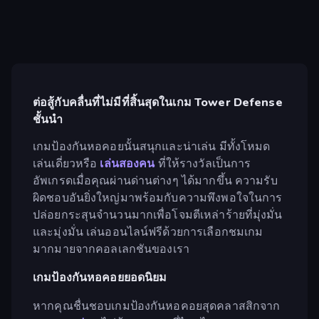
ต่อสู้กับคลื่นที่ไม่มีที่สิ้นสุดในเกม Tower Defense
ชั้นนำ
เกมป้องกันหอคอยนั้นสนุกและน่าเล่น มีทั้งโหมด
เล่นเดี่ยวหรือ
เล่นสองคน
ที่ให้รางวัลเป็นการ
อัพเกรดเมื่อคุณผ่านด่านต่างๆ ได้มากขึ้น ความรับ
ผิดชอบอันยิ่งใหญ่มาพร้อมกับความพึงพอใจในการ
ปล่อยกระสุนจำนวนมากเพื่อโจมตีเหล่าร้ายที่มุ่งมั่น
และมุ่งมั่น เล่นออนไลน์ฟรีด้วยการเลือกชมเกม
มากมายจากคอลเลกชันของเรา
เกมป้องกันหอคอยยอดนิยม
หากคุณชื่นชอบเกมป้องกันหอคอยสุดคลาสสิกจาก