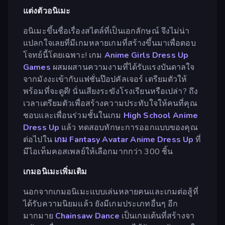
แต่งตัวอนิเมะ
อนิเมะขึ้นชื่อเรื่องสไตล์ที่เป็นเอกลักษณ์ จึงไม่น่า
แปลกใจเลยที่มีเกมหลายเกมที่สร้างขึ้นมาเพื่อตอบ
โจทย์นี้โดยเฉพาะ! เกม
Anime Girls Dress Up
Games
ผสมผสานความงามที่ได้รับแรงบันดาลใจ
จากมังงะเข้ากับแฟชั่นป๊อปคัลเจอร์ เตรียมตัวให้
พร้อมที่จะดูดี! นั่นเสียงระฆังโรงเรียนหรือเปล่า? ถึง
เวลาเตรียมตัวเพื่อสร้างความประทับใจให้คนที่คุณ
ชอบและเพื่อนร่วมชั้นในเกม
High School Anime
Dress Up
แล้ว ทดสอบทักษะการออกแบบของคุณ
ต่อไปใน
เกม Fantasy Avatar Anime Dress Up
ที่
มีไอเท็มคอสเพลย์ให้เลือกมากกว่า 300 ชิ้น
เกมอนิเมะเพิ่มเติม
นอกจากเกมอนิเมะแบบเล่นหลายคนและเกมต่อสู้ที่
ได้รับความนิยมแล้ว ยังมีเกมประเภทอื่นๆ อีก
มากมาย
Chainsaw Dance
เป็นเกมเต้นที่สร้างจา