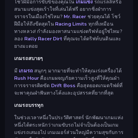
โชว์ฝีมือการขับขี่ของคุณใน
เกมแข่ง
รถแรลลี่หรือ
สนามแข่งสุดเร้าใจที่เล่นได้ฟรี อยากซิ่งฝ่าการ
จราจรในเมืองใช่ไหม?
Mr. Racer
ช่วยคุณได้ โชว์
ฝีมือให้ถึงขีดสุดใน
Racing Limits
ทุกที่เหมือน
ทางหลวง! กำลังมองหาสนามแข่งดริฟท์อยู่ใช่ไหม?
ลอง
Rally Racer Dirt
ที่คุณจะได้ดริฟท์บนดินและ
ยางมะตอย
เกมรถสบายๆ
มี
เกมรถ
สนุกๆ มากมายที่จะทำให้คุณเร่งเครื่องได้
Rush Hour
คือเกมผจญภัยความเร็วสูงที่ให้คุณฝ่า
การจราจรติดขัด
Drift Boss
คือสุดยอดเกมดริฟต์ที่
จะพาคุณฝ่าฟันทางโค้งและอุปสรรคที่ยากที่สุด
เกมรถบรรทุก
ในช่วงเวลาหนึ่งในประวัติศาสตร์ นักพัฒนาเกมแห่ง
หนึ่งได้ตระหนักว่าเกมขับรถไม่จำเป็นต้องเป็นเกม
แข่งรถเสมอไป เกมเมอร์ส่วนใหญ่มีความสุขกับการ