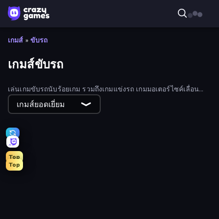
เกมส์
»
ขับรถ
เกมส์ขับรถ
เล่นเกมขับรถนับร้อยเกม รวมถึงเกมแข่งรถ เกมมอเตอร์ไซค์เลื่อน
ด้านข้าง และเกมจำลองยานพาหนะ 3 มิติ
เกมส์ยอดเยี่ยม
Top
Top
Traffic Rider
Drive Quest
PolyTrack
Obby: Car Crash Sandbox
Case Simulator: Cars
Deadly Rally
Sky Riders
BMG: Ragdoll Playground
Mad Pursuit
Crazy Plane Landing
Parking Fury 3D: Side Hustle
Street Racing: Open World
Sportcars Crash
Moto X3M
Real Drift World
Racing in City
City Car Driving Simulator: Ultimate 2
Xtreme Moto Mayhem
City Car Driving Simulator: Stunt
Drift Escape
Moto Racing Club
Toy Rider
Racing: Online!
Crash Skill Racing
Turbo Cars: Pipe Stunts
Rally Racer Dirt
Real Cars in City
Stunt Paradise
Mega Ramp Car Stunt
Mr. Racer - Car Racing