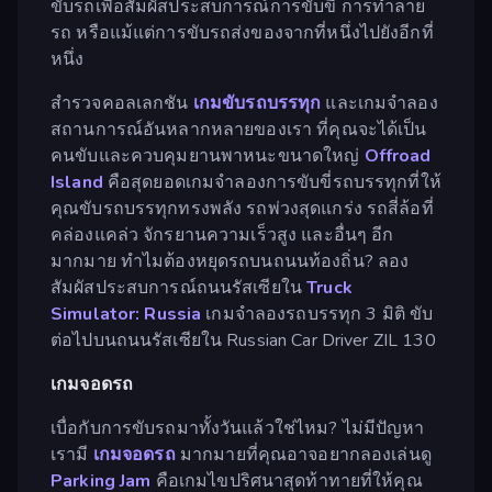
ขับรถเพื่อสัมผัสประสบการณ์การขับขี่ การทำลาย
รถ หรือแม้แต่การขับรถส่งของจากที่หนึ่งไปยังอีกที่
หนึ่ง
สำรวจคอลเลกชัน
เกมขับรถบรรทุก
และเกมจำลอง
สถานการณ์อันหลากหลายของเรา ที่คุณจะได้เป็น
คนขับและควบคุมยานพาหนะขนาดใหญ่
Offroad
Island
คือสุดยอดเกมจำลองการขับขี่รถบรรทุกที่ให้
คุณขับรถบรรทุกทรงพลัง รถพ่วงสุดแกร่ง รถสี่ล้อที่
คล่องแคล่ว จักรยานความเร็วสูง และอื่นๆ อีก
มากมาย ทำไมต้องหยุดรถบนถนนท้องถิ่น? ลอง
สัมผัสประสบการณ์ถนนรัสเซียใน
Truck
Simulator: Russia
เกมจำลองรถบรรทุก 3 มิติ ขับ
ต่อไปบนถนนรัสเซียใน Russian Car Driver ZIL 130
เกมจอดรถ
เบื่อกับการขับรถมาทั้งวันแล้วใช่ไหม? ไม่มีปัญหา
เรามี
เกมจอดรถ
มากมายที่คุณอาจอยากลองเล่นดู
Parking Jam
คือเกมไขปริศนาสุดท้าทายที่ให้คุณ