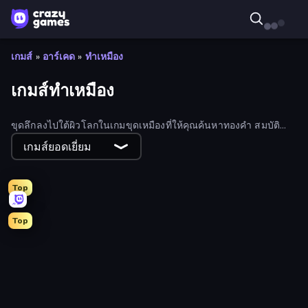
เกมส์
»
อาร์เคด
»
ทำเหมือง
เกมส์ทำเหมือง
ขุดลึกลงไปใต้ผิวโลกในเกมขุดเหมืองที่ให้คุณค้นหาทองคำ สมบัติ
และรางวัล สร้างอาณาจักรหรือหลบหนีจากใต้ดิน
เกมส์ยอดเยี่ยม
Top
Top
Noob Miner 2: Escape From Prison
Deep Delve
Galactic Drill
Mine Clicker
MineClicker
Gold Rush: Gold Simulator 3D
Digging Simulator: Hole Craft
Noob Digger: Pro Drill Miner
Voxiom.io
Aqua Miner: Underwater Drilling Game
CraftSlayer: Apocalypse
Craft Drill
Crazy Miners
Tile Mine
Goblin Gold Rush
Voxorp
Coin Picker
Mining Simulator
Noob: Island Escape
Deep Miners Idle 2
Miner's Odyssey
Epic Mine
Mine Keeper
MergeMine Idle
Dungeon Master - Cult & Craft
MineMerge
Mine Loop
Craft Drill Clicker
Mine Merge Mania
My Home Planet