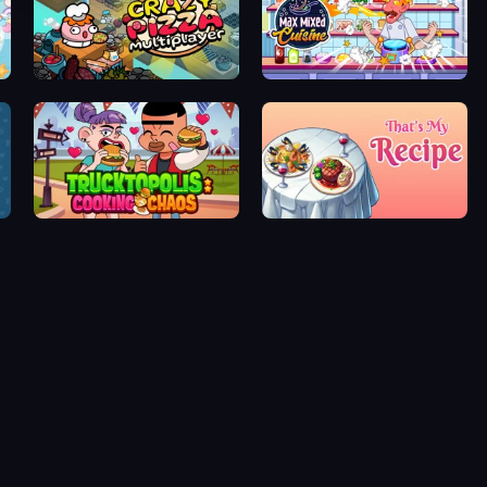
Crazy Pizza Multiplayer
Max Mixed Cuisine
Trucktopolis Cooking Chaos
That's My Recipe