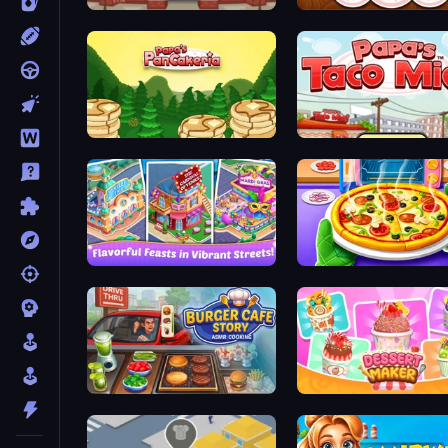
Papa's Hot Doggeria
Papa's Donuteria
Papa's Pancakeria
Papa's Taco Mia
Mom's Diary 2
Pizza Maker
Burger Cafe Story ASMR Cooking
Dessert Maker