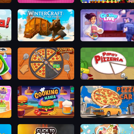
Papas Cupcakeria
Papa's Wingeria
WinterCraft: Survival in the Forest
Cooking Live
Ring Restaurant
Papa's Pizzeria
Cooking Mania
Pizza Car