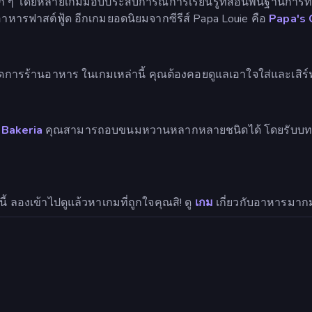
 ๆ โดยหลายเกมมอบประสบการณ์การเรียนรู้ที่สอนพื้นฐานการทำอาห
หารฟาสต์ฟู้ด อีกเกมยอดนิยมจากซีรีส์ Papa Louie คือ
Papa's 
ารร้านอาหาร ในเกมเหล่านี้ คุณต้องคอยดูแลเอาใจใส่และเสิร์ฟอ
 Bakeria
คุณสามารถอบขนมหวานหลากหลายชนิดได้ โดยรับบทเป็
ลองเข้าไปดูแล้วหาเกมที่ถูกใจคุณสิ! ดู
เกม
เกี่ยวกับอาหารมากม