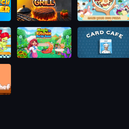
Click To Grill
ABC Pizza Maker
Magic Kitchen: Merge Game
Card Cafe