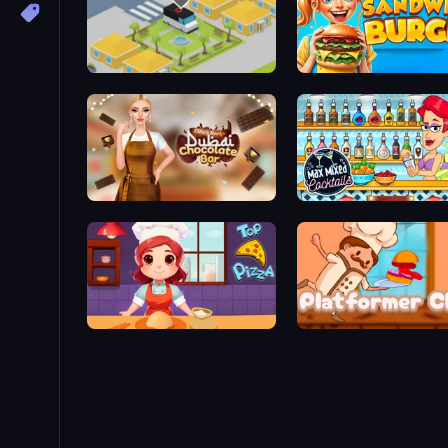
Cookin'Truck
Sandwich Burger
Ellie's Recipe: Dubai Chocolate Bar
Max Mixed Cocktails
Top Pizza
Platformer Chef