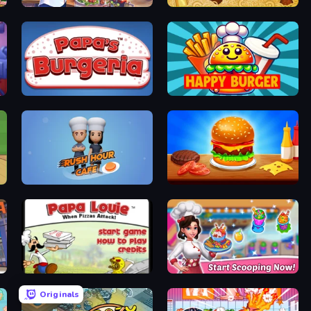
Cooking Festival
Papa's Pastaria
Papa's Burgeria
Happy Burger
Rush Hour Cafe
Burger Cafe
Papa Louie: When Pizzas Attack
Ice Cream Fever: Cooking Game
Originals