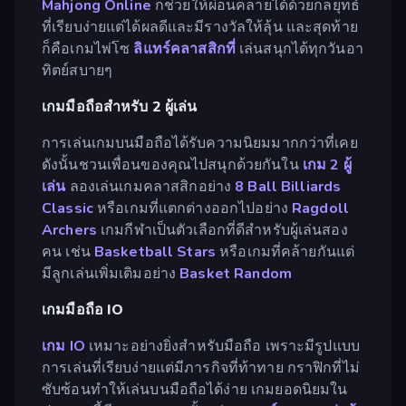
Mahjong Online
ก็ช่วยให้ผ่อนคลายได้ด้วยกลยุทธ์
ที่เรียบง่ายแต่ได้ผลดีและมีรางวัลให้ลุ้น และสุดท้าย
ก็คือเกมไพ่โซ
ลิแทร์คลาสสิกที่
เล่นสนุกได้ทุกวันอา
ทิตย์สบายๆ
เกมมือถือสำหรับ 2 ผู้เล่น
การเล่นเกมบนมือถือได้รับความนิยมมากกว่าที่เคย
ดังนั้นชวนเพื่อนของคุณไปสนุกด้วยกันใน
เกม 2 ผู้
เล่น
ลองเล่นเกมคลาสสิกอย่าง
8 Ball Billiards
Classic
หรือเกมที่แตกต่างออกไปอย่าง
Ragdoll
Archers
เกมกีฬาเป็นตัวเลือกที่ดีสำหรับผู้เล่นสอง
คน เช่น
Basketball Stars
หรือเกมที่คล้ายกันแต่
มีลูกเล่นเพิ่มเติมอย่าง
Basket Random
เกมมือถือ IO
เกม IO
เหมาะอย่างยิ่งสำหรับมือถือ เพราะมีรูปแบบ
การเล่นที่เรียบง่ายแต่มีภารกิจที่ท้าทาย กราฟิกที่ไม่
ซับซ้อนทำให้เล่นบนมือถือได้ง่าย เกมยอดนิยมใน