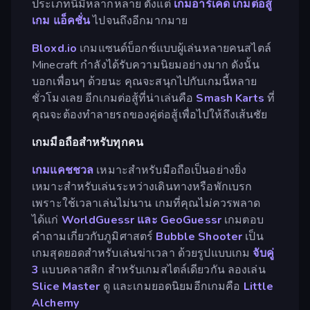
ประเภทนี้มีหลากหลาย ตั้งแต่
เกมอาร์เคด
เกมต่อสู้
เกม
แอ็คชั่น
ไปจนถึงอีกมากมาย
Bloxd.io
เกมแซนด์บ็อกซ์แบบผู้เล่นหลายคนสไตล์
Minecraft กำลังได้รับความนิยมอย่างมาก ดังนั้น
บอกเพื่อนๆ ด้วยนะ คุณจะสนุกไปกับเกมนี้หลาย
ชั่วโมงเลย อีกเกมต่อสู้ที่น่าเล่นคือ
Smash Karts
ที่
คุณจะต้องทำลายรถของคู่ต่อสู้เพื่อไปให้ถึงเส้นชัย
เกมมือถือสำหรับทุกคน
เกมแคชชวล
เหมาะสำหรับมือถือเป็นอย่างยิ่ง
เหมาะสำหรับเล่นระหว่างเดินทางหรือพักเบรก
เพราะใช้เวลาเล่นไม่นาน เกมที่คุณไม่ควรพลาด
ได้แก่
WorldGuessr และ GeoGuessr
เกมตอบ
คำถามเกี่ยวกับภูมิศาสตร์
Bubble Shooter
เป็น
เกมสุดยอดสำหรับเล่นฆ่าเวลา ด้วยรูปแบบเกม
จับคู่
3
แบบคลาสสิก สำหรับเกมสไตล์เดียวกัน ลองเล่น
Slice Master
ดู และเกมยอดนิยมอีกเกมคือ
Little
Alchemy