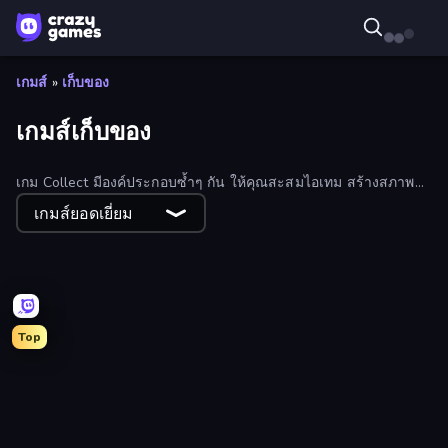
เกมส์
»
เก็บของ
เกมส์เก็บของ
เกม Collect มีองค์ประกอบซ้ำๆ กัน ให้คุณสะสมไอเทม สร้างสภาพ
แวดล้อม หรือพัฒนาตัวละคร รูปแบบการเล่นก็น่าพึงพอใจทีเดียว
เกมส์ยอดเยี่ยม
Top
Real Car Driving
Stone Grass: Mowing Simulator
Cubes 2048.io
Baseball For Brainrot
Forgotten Treasure 2
Obby World: Squid Escape
I Am Quadrober!
Retro Garage
Rooftop Run
Lumber Harvest: Tree Cutting Game
Escape Tsunami for Brainrots!
Lucky Block Rush: Fight & Brainrots
Gulper.io
Gold Digger FRVR
Blocks and that’s it
Run and Jump for Brainrot
Escape From Pizzeria
Obby Car Challenge: Drive
Obby Fish Challenge: Ride
Immortal: Dark Slayer
Catch Brainrots From Bosses
Bridge Race
Master of Numbers
Chicken Hell
Tile Jumper 3D
Robby: Cross the Road for Brainrot
Cut the Rope
Worms.Zone
Mad Pursuit
Steal Beanstalk for Brainrots