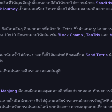
ตริสที่ให้คุณจับคู่บล็อกหลากสีสันให้หายไปจากหน้าจอ
Sandtri
 Journey
เป็นเกมเตตริสปริศนาบล็อกไม้ที่ผสมผสานกลิ่นอายของ
้ว ยังมีเกมอื่นๆ อีกมากมายที่คล้ายกับ Tetris ซึ่งนำเสนอรูปแบบ
กม 10x10 อีกมากมายให้เล่น เช่น
Block Champ
,
TenTrix
และ
านับครั้งไม่ถ้วน บางครั้งก็ได้ผลลัพธ์ที่ยอดเยี่ยม
Sand Tetris
นำ
is
น เดินเล่นอย่างอิสระและลองเล่นดูสิ!
?
Mahjong
คือเกมฝึกสมองสุดคลาสสิกที่จะช่วยทดสอบทักษะการจั
บบดั้งเดิม ด้วยภารกิจให้ผู้เล่นเคลียร์กระดานด้วยการจับคู่ไพ่ที่
่าเล่นสำหรับการเล่นออนไลน์ หากต้องการความสนุกแบบเดี่ยวมา