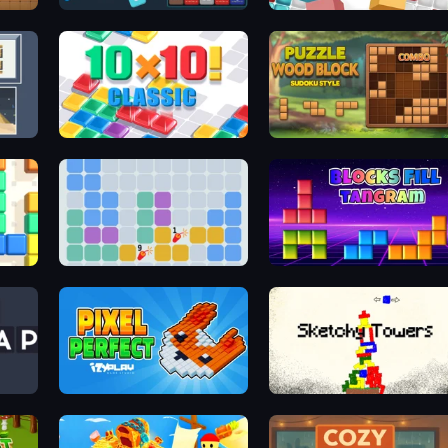
Drop & Merge the Numbers
10x10
10x10! Classic
Puzzle Wood Block
Block Puzzle Plus
Blocks Fill Tangram
Pixel Perfect
Sketchy Towers