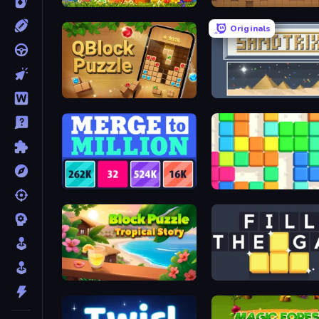
Puzzle Block Master
Wood Blocks
Originals
QBlock Puzzle Blast
Sandtrix
Merge to Million
Blocks
Block Puzzle Tropical Story
Fill the Gap