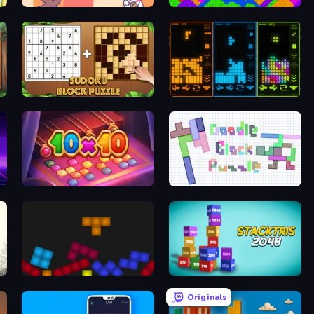
Neko Sliding: Cat Puzzle
Sand Blocks
Sudoku Block Puzzle
ColorTris
10x10! Arabian Nights
Doodle Block Puzzle
Tetris with Physics
Stacktris 2048
Originals