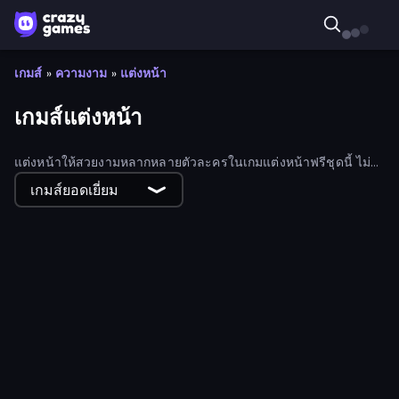
เกมส์
»
ความงาม
»
แต่งหน้า
เกมส์แต่งหน้า
แต่งหน้าให้สวยงามหลากหลายตัวละครในเกมแต่งหน้าฟรีชุดนี้ ไม่
ว่าคุณจะเป็นบาร์บี้ อินฟลูเอนเซอร์บน TikTok หรือเจ้าหญิงดิสนีย์ ก็มี
เกมส์ยอดเยี่ยม
เกมแต่งหน้าในธีมที่คุณชื่นชอบให้เลือกเล่น!
Make Up Hole
Valentine's Day Proposal
Glamour Beach Life
Live Avatar Maker: Girls
Anime Girls Dress Up Games
Make Up Queen R
New Year's Eve Makeup
Wendy Soft Girl Makeup
High School BFFs: Girls Team
Mean Girls Graduation Day
Extreme Makeover
Lulu's Fashion World
Superstar Family Dress Up
Billionaire Wife Dress Up
College Girl Coloring Dress Up
Makeup Trends: Then and Now
Monsterella Fantasy Makeup
Harley Learns To Love
Iconic Halloween Costumes
Autumn Glam Gala
Avatar Make Up
Sweet And Fruity Makeup
Winterella
Skinfluencer Beauty Routine
Back 2 School Makeover
Practice on Me
Fashionista Makeup & Dress Up
What's In My Bag
Halloween Makeup Trends
Extreme Makeover: Harley Edition
Pop Culture Halloween Makeup
Ellie Christmas Makeup
Floral Trends Fashion
Glam And Glossy
Teenage Celebrity Rivalry
Colored Denim Trends
Fashion Trip
Shopaholic Black Friday
Makeup Studio Glam Diva
New Year Makeup Trends
Festival Vibes Makeup
Ibiza Foam Party
My Makeup Store
Light Academia Fashion