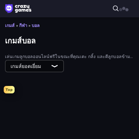
เกมส์
»
กีฬา
»
บอล
เกมส์บอล
เล่นเกมลูกบอลออนไลน์ฟรีในขณะที่คุณเตะ กลิ้ง และตีลูกบอลข้าม
สนาม สนาม โต๊ะ และอื่นๆ อีกมากมาย!
เกมส์ยอดเยี่ยม
Top
Bubble Story
Smile Slime
RocketGoal.io
99 Balls
Mini Golf Club
Tile Jumper 3D
8 Ball Pool Billiards Multiplayer
Free Kick Classic (3D Free Kick)
Super Bowling Mania
Classic Bowling
Go Escape
BasketBros
Table Tennis World Tour
Hotfoot Baseball
Money Ping Pong
Stack Fall
Jelly Merge: Upgrade & Sell
2 Minute Football QB Legend
Fast Ball Jump
ESPN Arcade Baseball
Droll World Cup
Real Football
Cup Heroes
Cannon Balls 3D
Hoop World 3D
Ultimate Football Cup
PLINKO!
Basketball Skills
Golf Orbit
Kick It – Fun Soccer Game