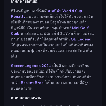
เกมกีฬายอดนิยม
ที่ไหนมีลูกบอล ที่นั่นมี
เกมกีฬา
World Cup
Penalty
มอบความตื่นเต้นเร้าใจให้กับช่วงเวลาอัน
เข้มข้นที่สุดของฟุตบอล ยิงลูกโทษของคุณแล้ว
พิสูจน์ฝีมือในความท้าทายสุดท้าทาย!
Mini Golf
Club
นำเสนอสนามมินิกอล์ฟ 3 มิติสุดท้าทายพร้อม
ด่านนับร้อยที่จะทำให้คุณเพลิดเพลิน
QB Legend
ให้คุณสวมบทบาทเป็นควอเตอร์แบ็กเพื่อนำทีมของ
คุณผ่านเกมฟุตบอลที่รวดเร็วและการเล่นอันน่าตื่น
เต้น
Soccer Legends 2021
เป็นตัวอย่างที่ยอดเยี่ยม
ของเกมบอลยอดนิยมที่ใช้กลไกที่เรียบง่ายและ
สนุกสนานเพื่อสร้างประสบการณ์การเล่นเกมที่น่า
จดจำ
Basket Bros
ก็เป็นเกมบาสเกตบอลที่มีรูป
แบบคล้ายกัน
เกมบอลนอกสนาม