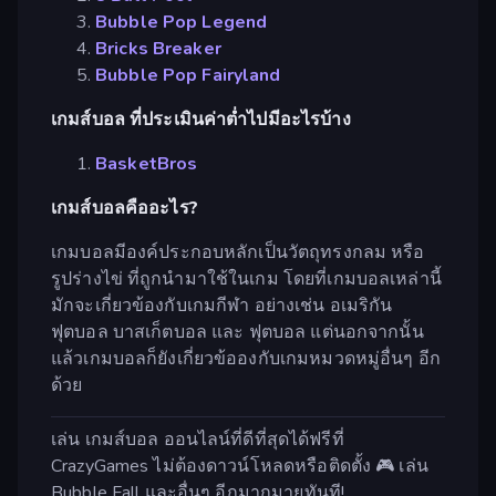
Bubble Pop Legend
Bricks Breaker
Bubble Pop Fairyland
เกมส์บอล ที่ประเมินค่าต่ำไปมีอะไรบ้าง
BasketBros
เกมส์บอลคืออะไร?
เกมบอลมีองค์ประกอบหลักเป็นวัตถุทรงกลม หรือ
รูปร่างไข่ ที่ถูกนำมาใช้ในเกม โดยที่เกมบอลเหล่านี้
มักจะเกี่ยวข้องกับเกมกีฬา อย่างเช่น อเมริกัน
ฟุตบอล บาสเก็ตบอล และ ฟุตบอล แต่นอกจากนั้น
แล้วเกมบอลก็ยังเกี่ยวข้อองกับเกมหมวดหมู่อื่นๆ อีก
ด้วย
เล่น เกมส์บอล ออนไลน์ที่ดีที่สุดได้ฟรีที่
CrazyGames ไม่ต้องดาวน์โหลดหรือติดตั้ง 🎮 เล่น
Bubble Fall และอื่นๆ อีกมากมายทันที!