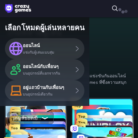
เลือกโหมดผู้เล่นหลายคน
เกมหลายผู้เล่น
ออนไลน์
ออนไลน์
ออนไลน์กับเพื่อนๆ
แข่งกับผู้เล่นแบบสุ่ม
อยู่แถวบ้านกับเพื่อนๆ
ออนไลน์กับเพื่อนๆ
บนอุปกรณ์ที่แยกจากกัน
ชวนเพื่อนของคุณมาเล่นเกมกัน! ร่วมทีมหรือแข่งขันกันออนไลน์
ในเกมมัลติเพลเยอร์ฟรีที่ดีที่สุดของ CrazyGames ที่ซึ่งความสนุก
อยู่แถวบ้านกับเพื่อนๆ
(และการแข่งขัน) ไม่มีวันสิ้นสุด
บนอุปกรณ์เดียวกัน
Top
ฉันจะเล่นกับเพื่อนได้อย่างไร?
Top
Top
Top
Top
Top
เกมส์ยอดเยี่ยม
Top
Top
Top
Top
Top
Top